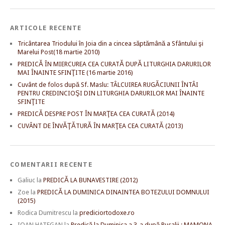
ARTICOLE RECENTE
Tricântarea Triodului în Joia din a cincea săptămână a Sfântului şi
Marelui Post(18 martie 2010)
PREDICĂ ÎN MIERCUREA CEA CURATĂ DUPĂ LITURGHIA DARURILOR
MAI ÎNAINTE SFINŢITE (16 martie 2016)
Cuvânt de folos după Sf. Maslu: TÂLCUIREA RUGĂCIUNII ÎNTÂI
PENTRU CREDINCIOŞI DIN LITURGHIA DARURILOR MAI ÎNAINTE
SFINŢITE
PREDICĂ DESPRE POST ÎN MARŢEA CEA CURATĂ (2014)
CUVÂNT DE ÎNVĂŢĂTURĂ ÎN MARŢEA CEA CURATĂ (2013)
COMENTARII RECENTE
Galiuc
la
PREDICĂ LA BUNAVESTIRE (2012)
Zoe
la
PREDICĂ LA DUMINICA DINAINTEA BOTEZULUI DOMNULUI
(2015)
Rodica Dumitrescu
la
prediciortodoxe.ro
IOAN HATEGAN
la
Predică la Duminica a 3-a după Rusalii : MAMONA