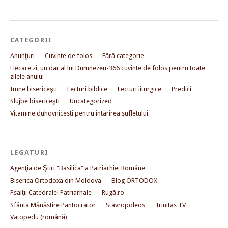
CATEGORII
Anunţuri
Cuvinte de folos
Fără categorie
Fiecare zi, un dar al lui Dumnezeu-366 cuvinte de folos pentru toate
zilele anului
Imne bisericeşti
Lecturi biblice
Lecturi liturgice
Predici
Slujbe bisericeşti
Uncategorized
Vitamine duhovnicesti pentru intarirea sufletului
LEGĂTURI
Agenţia de Ştiri "Basilica" a Patriarhiei Române
Biserica Ortodoxa din Moldova
Blog ORTODOX
Psalţii Catedralei Patriarhale
Rugă.ro
Sfânta Mănăstire Pantocrator
Stavropoleos
Trinitas TV
Vatopedu (română)