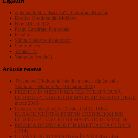
Legături
Agenţia de Ştiri "Basilica" a Patriarhiei Române
Biserica Ortodoxa din Moldova
Blog ORTODOX
Psalţii Catedralei Patriarhale
Rugă.ro
Sfânta Mănăstire Pantocrator
Stavropoleos
Trinitas TV
Vatopedu (română)
Articole recente
Tricântarea Triodului în Joia din a cincea săptămână a
Sfântului şi Marelui Post(18 martie 2010)
PREDICĂ ÎN MIERCUREA CEA CURATĂ DUPĂ
LITURGHIA DARURILOR MAI ÎNAINTE SFINŢITE (16
martie 2016)
Cuvânt de folos după Sf. Maslu: TÂLCUIREA
RUGĂCIUNII ÎNTÂI PENTRU CREDINCIOŞI DIN
LITURGHIA DARURILOR MAI ÎNAINTE SFINŢITE
PREDICĂ DESPRE POST ÎN MARŢEA CEA CURATĂ
(2014)
CUVÂNT DE ÎNVĂŢĂTURĂ ÎN MARŢEA CEA