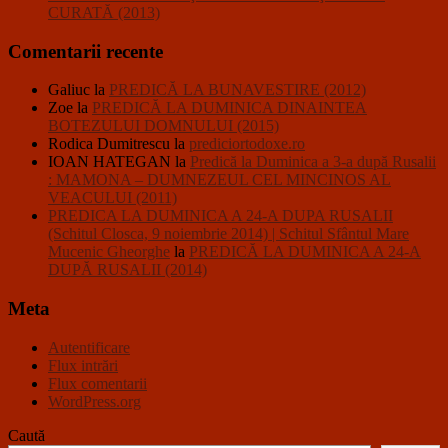
CURATĂ (2013)
Comentarii recente
Galiuc
la
PREDICĂ LA BUNAVESTIRE (2012)
Zoe
la
PREDICĂ LA DUMINICA DINAINTEA
BOTEZULUI DOMNULUI (2015)
Rodica Dumitrescu
la
prediciortodoxe.ro
IOAN HATEGAN
la
Predică la Duminica a 3-a după Rusalii
: MAMONA – DUMNEZEUL CEL MINCINOS AL
VEACULUI (2011)
PREDICA LA DUMINICA A 24-A DUPA RUSALII
(Schitul Closca, 9 noiembrie 2014) | Schitul Sfântul Mare
Mucenic Gheorghe
la
PREDICĂ LA DUMINICA A 24-A
DUPĂ RUSALII (2014)
Meta
Autentificare
Flux intrări
Flux comentarii
WordPress.org
Caută