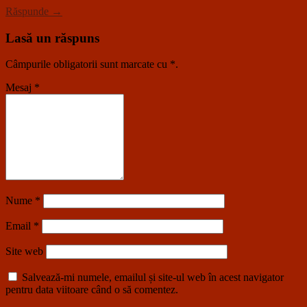
Răspunde →
Lasă un răspuns
Câmpurile obligatorii sunt marcate cu
*
.
Mesaj
*
Nume
*
Email
*
Site web
Salvează-mi numele, emailul și site-ul web în acest navigator
pentru data viitoare când o să comentez.