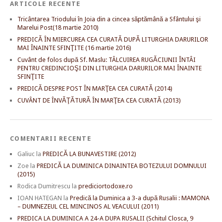
ARTICOLE RECENTE
Tricântarea Triodului în Joia din a cincea săptămână a Sfântului şi
Marelui Post(18 martie 2010)
PREDICĂ ÎN MIERCUREA CEA CURATĂ DUPĂ LITURGHIA DARURILOR
MAI ÎNAINTE SFINŢITE (16 martie 2016)
Cuvânt de folos după Sf. Maslu: TÂLCUIREA RUGĂCIUNII ÎNTÂI
PENTRU CREDINCIOŞI DIN LITURGHIA DARURILOR MAI ÎNAINTE
SFINŢITE
PREDICĂ DESPRE POST ÎN MARŢEA CEA CURATĂ (2014)
CUVÂNT DE ÎNVĂŢĂTURĂ ÎN MARŢEA CEA CURATĂ (2013)
COMENTARII RECENTE
Galiuc
la
PREDICĂ LA BUNAVESTIRE (2012)
Zoe
la
PREDICĂ LA DUMINICA DINAINTEA BOTEZULUI DOMNULUI
(2015)
Rodica Dumitrescu
la
prediciortodoxe.ro
IOAN HATEGAN
la
Predică la Duminica a 3-a după Rusalii : MAMONA
– DUMNEZEUL CEL MINCINOS AL VEACULUI (2011)
PREDICA LA DUMINICA A 24-A DUPA RUSALII (Schitul Closca, 9