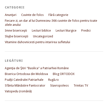
CATEGORII
Anunţuri
Cuvinte de folos
Fără categorie
Fiecare zi, un dar al lui Dumnezeu-366 cuvinte de folos pentru toate
zilele anului
Imne bisericeşti
Lecturi biblice
Lecturi liturgice
Predici
Slujbe bisericeşti
Uncategorized
Vitamine duhovnicesti pentru intarirea sufletului
LEGĂTURI
Agenţia de Ştiri "Basilica" a Patriarhiei Române
Biserica Ortodoxa din Moldova
Blog ORTODOX
Psalţii Catedralei Patriarhale
Rugă.ro
Sfânta Mănăstire Pantocrator
Stavropoleos
Trinitas TV
Vatopedu (română)