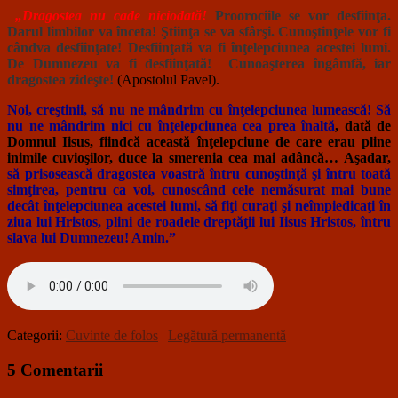
„Dragostea nu cade niciodată!
Proorociile se vor desfiinţa.
Darul limbilor va înceta! Ştiinţa se va sfârşi. Cunoştinţele vor fi
cândva desfiinţate! Desfiinţată va fi înţelepciunea acestei lumi.
De Dumnezeu va fi desfiinţată! Cunoaşterea îngâmfă, iar
dragostea zideşte!
(Apostolul Pavel).
Noi, creştinii, să nu ne mândrim cu înţelepciunea lumească! Să
nu ne mândrim nici cu înţelepciunea cea prea înaltă
, dată de
Domnul Iisus, fiindcă această înţelepciune de care erau pline
inimile cuvioşilor, duce la smerenia cea mai adâncă… Aşadar,
să prisosească dragostea voastră întru cunoştinţă şi întru toată
simţirea, pentru ca voi, cunoscând cele nemăsurat mai bune
decât înţelepciunea acestei lumi, să fiţi curaţi şi neîmpiedicaţi în
ziua lui Hristos, plini de roadele dreptăţii lui Iisus Hristos, întru
slava lui Dumnezeu! Amin.”
Categorii:
Cuvinte de folos
|
Legătură permanentă
5 Comentarii