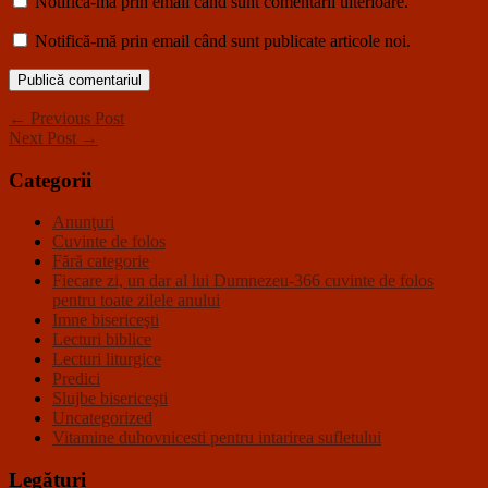
Notifică-mă prin email când sunt comentarii ulterioare.
Notifică-mă prin email când sunt publicate articole noi.
← Previous Post
Next Post →
Categorii
Anunţuri
Cuvinte de folos
Fără categorie
Fiecare zi, un dar al lui Dumnezeu-366 cuvinte de folos
pentru toate zilele anului
Imne bisericeşti
Lecturi biblice
Lecturi liturgice
Predici
Slujbe bisericeşti
Uncategorized
Vitamine duhovnicesti pentru intarirea sufletului
Legături