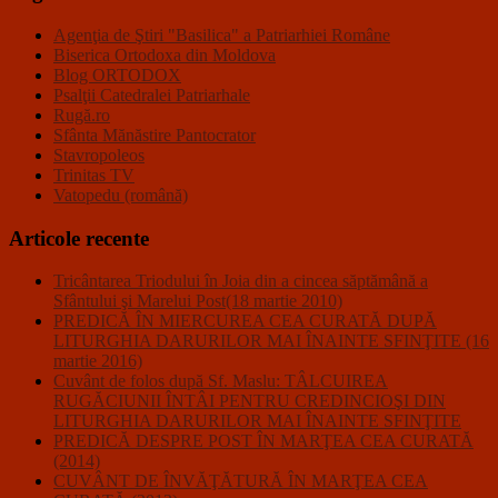
Agenţia de Ştiri "Basilica" a Patriarhiei Române
Biserica Ortodoxa din Moldova
Blog ORTODOX
Psalţii Catedralei Patriarhale
Rugă.ro
Sfânta Mănăstire Pantocrator
Stavropoleos
Trinitas TV
Vatopedu (română)
Articole recente
Tricântarea Triodului în Joia din a cincea săptămână a
Sfântului şi Marelui Post(18 martie 2010)
PREDICĂ ÎN MIERCUREA CEA CURATĂ DUPĂ
LITURGHIA DARURILOR MAI ÎNAINTE SFINŢITE (16
martie 2016)
Cuvânt de folos după Sf. Maslu: TÂLCUIREA
RUGĂCIUNII ÎNTÂI PENTRU CREDINCIOŞI DIN
LITURGHIA DARURILOR MAI ÎNAINTE SFINŢITE
PREDICĂ DESPRE POST ÎN MARŢEA CEA CURATĂ
(2014)
CUVÂNT DE ÎNVĂŢĂTURĂ ÎN MARŢEA CEA