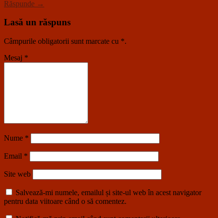
Răspunde →
Lasă un răspuns
Câmpurile obligatorii sunt marcate cu
*
.
Mesaj
*
Nume
*
Email
*
Site web
Salvează-mi numele, emailul și site-ul web în acest navigator
pentru data viitoare când o să comentez.