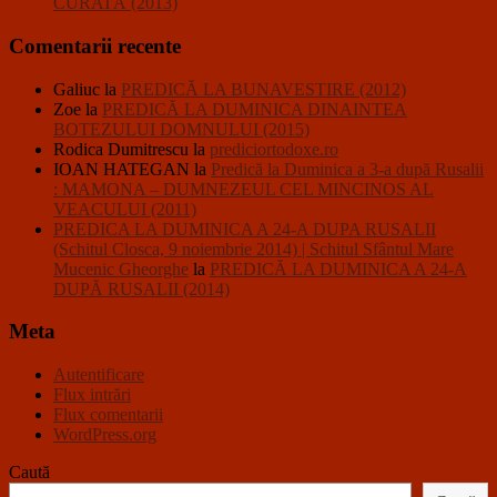
CURATĂ (2013)
Comentarii recente
Galiuc
la
PREDICĂ LA BUNAVESTIRE (2012)
Zoe
la
PREDICĂ LA DUMINICA DINAINTEA
BOTEZULUI DOMNULUI (2015)
Rodica Dumitrescu
la
prediciortodoxe.ro
IOAN HATEGAN
la
Predică la Duminica a 3-a după Rusalii
: MAMONA – DUMNEZEUL CEL MINCINOS AL
VEACULUI (2011)
PREDICA LA DUMINICA A 24-A DUPA RUSALII
(Schitul Closca, 9 noiembrie 2014) | Schitul Sfântul Mare
Mucenic Gheorghe
la
PREDICĂ LA DUMINICA A 24-A
DUPĂ RUSALII (2014)
Meta
Autentificare
Flux intrări
Flux comentarii
WordPress.org
Caută