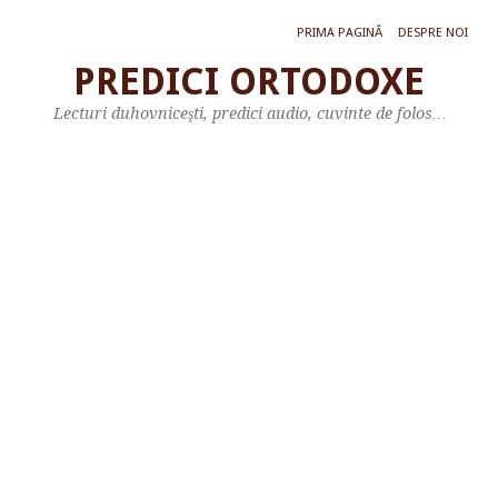
PRIMA PAGINĂ
DESPRE NOI
PREDICI ORTODOXE
C
Lecturi duhovniceşti, predici audio, cuvinte de folos…
u
v
â
n
t
a
l
S
f
â
n
t
u