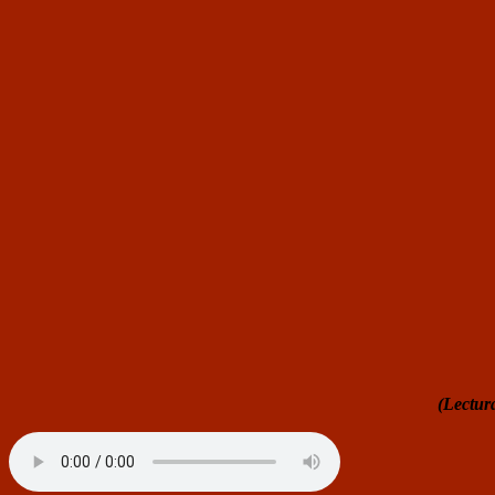
(Lectura