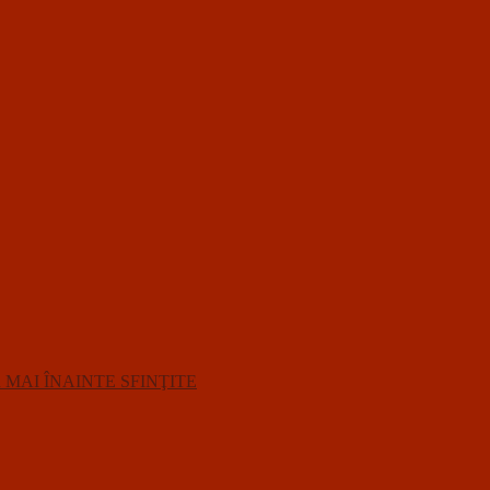
R MAI ÎNAINTE SFINŢITE