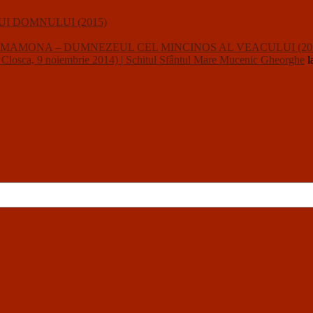
I DOMNULUI (2015)
usalii : MAMONA – DUMNEZEUL CEL MINCINOS AL VEACULUI (20
a, 9 noiembrie 2014) | Schitul Sfântul Mare Mucenic Gheorghe
l