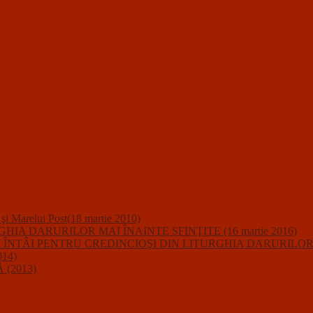
i şi Marelui Post(18 martie 2010)
A DARURILOR MAI ÎNAINTE SFINŢITE (16 martie 2016)
IUNII ÎNTÂI PENTRU CREDINCIOŞI DIN LITURGHIA DARURILO
14)
(2013)