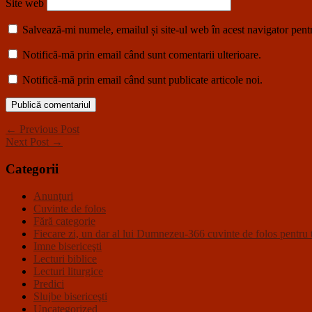
Site web
Salvează-mi numele, emailul și site-ul web în acest navigator pent
Notifică-mă prin email când sunt comentarii ulterioare.
Notifică-mă prin email când sunt publicate articole noi.
← Previous Post
Next Post →
Categorii
Anunţuri
Cuvinte de folos
Fără categorie
Fiecare zi, un dar al lui Dumnezeu-366 cuvinte de folos pentru t
Imne bisericeşti
Lecturi biblice
Lecturi liturgice
Predici
Slujbe bisericeşti
Uncategorized