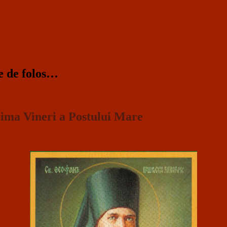
te de folos…
rima Vineri a Postului Mare