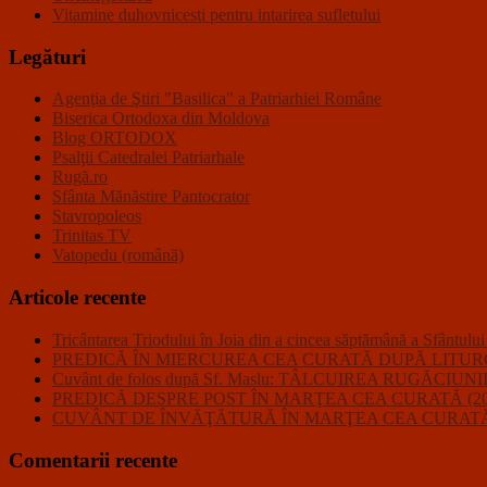
Vitamine duhovnicesti pentru intarirea sufletului
Legături
Agenţia de Ştiri "Basilica" a Patriarhiei Române
Biserica Ortodoxa din Moldova
Blog ORTODOX
Psalţii Catedralei Patriarhale
Rugă.ro
Sfânta Mănăstire Pantocrator
Stavropoleos
Trinitas TV
Vatopedu (română)
Articole recente
Tricântarea Triodului în Joia din a cincea săptămână a Sfântulu
PREDICĂ ÎN MIERCUREA CEA CURATĂ DUPĂ LITURGHI
Cuvânt de folos după Sf. Maslu: TÂLCUIREA RUGĂC
PREDICĂ DESPRE POST ÎN MARŢEA CEA CURATĂ (20
CUVÂNT DE ÎNVĂŢĂTURĂ ÎN MARŢEA CEA CURATĂ 
Comentarii recente