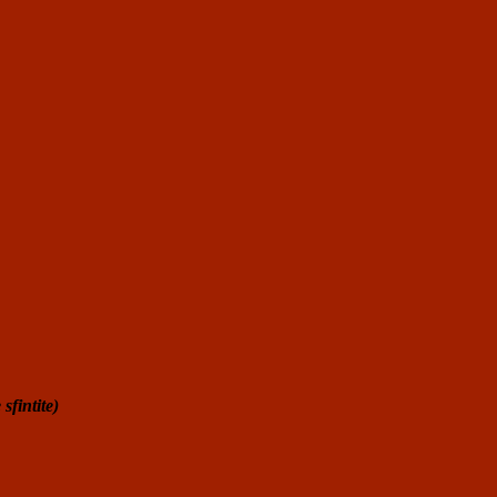
sfintite)