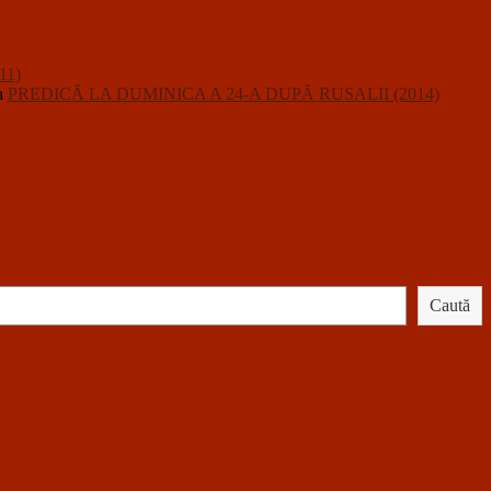
11)
a
PREDICĂ LA DUMINICA A 24-A DUPĂ RUSALII (2014)
Caută