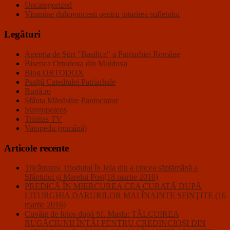
Uncategorized
Vitamine duhovnicesti pentru intarirea sufletului
Legături
Agenţia de Ştiri "Basilica" a Patriarhiei Române
Biserica Ortodoxa din Moldova
Blog ORTODOX
Psalţii Catedralei Patriarhale
Rugă.ro
Sfânta Mănăstire Pantocrator
Stavropoleos
Trinitas TV
Vatopedu (română)
Articole recente
Tricântarea Triodului în Joia din a cincea săptămână a
Sfântului şi Marelui Post(18 martie 2010)
PREDICĂ ÎN MIERCUREA CEA CURATĂ DUPĂ
LITURGHIA DARURILOR MAI ÎNAINTE SFINŢITE (16
martie 2016)
Cuvânt de folos după Sf. Maslu: TÂLCUIREA
RUGĂCIUNII ÎNTÂI PENTRU CREDINCIOŞI DIN