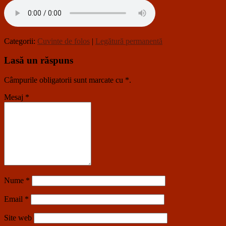
Categorii:
Cuvinte de folos
|
Legătură permanentă
Lasă un răspuns
Câmpurile obligatorii sunt marcate cu
*
.
Mesaj
*
Nume
*
Email
*
Site web