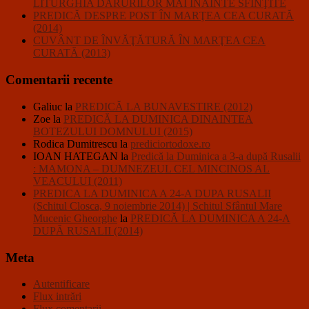
LITURGHIA DARURILOR MAI ÎNAINTE SFINŢITE
PREDICĂ DESPRE POST ÎN MARŢEA CEA CURATĂ
(2014)
CUVÂNT DE ÎNVĂŢĂTURĂ ÎN MARŢEA CEA
CURATĂ (2013)
Comentarii recente
Galiuc
la
PREDICĂ LA BUNAVESTIRE (2012)
Zoe
la
PREDICĂ LA DUMINICA DINAINTEA
BOTEZULUI DOMNULUI (2015)
Rodica Dumitrescu
la
prediciortodoxe.ro
IOAN HATEGAN
la
Predică la Duminica a 3-a după Rusalii
: MAMONA – DUMNEZEUL CEL MINCINOS AL
VEACULUI (2011)
PREDICA LA DUMINICA A 24-A DUPA RUSALII
(Schitul Closca, 9 noiembrie 2014) | Schitul Sfântul Mare
Mucenic Gheorghe
la
PREDICĂ LA DUMINICA A 24-A
DUPĂ RUSALII (2014)
Meta
Autentificare
Flux intrări
Flux comentarii