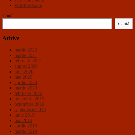
WordPress.org
Caută
Caută
Arhive
martie 2023
martie 2021
februarie 2021
august 2020
iulie 2020
mai 2020
aprilie 2020
martie 2020
februarie 2020
noiembrie 2019
octombrie 2019
septembrie 2019
iunie 2019
mai 2019
aprilie 2019
martie 2019