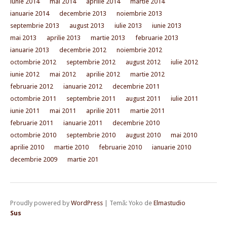
iunie 2014
mai 2014
aprilie 2014
martie 2014
ianuarie 2014
decembrie 2013
noiembrie 2013
septembrie 2013
august 2013
iulie 2013
iunie 2013
mai 2013
aprilie 2013
martie 2013
februarie 2013
ianuarie 2013
decembrie 2012
noiembrie 2012
octombrie 2012
septembrie 2012
august 2012
iulie 2012
iunie 2012
mai 2012
aprilie 2012
martie 2012
februarie 2012
ianuarie 2012
decembrie 2011
octombrie 2011
septembrie 2011
august 2011
iulie 2011
iunie 2011
mai 2011
aprilie 2011
martie 2011
februarie 2011
ianuarie 2011
decembrie 2010
octombrie 2010
septembrie 2010
august 2010
mai 2010
aprilie 2010
martie 2010
februarie 2010
ianuarie 2010
decembrie 2009
martie 201
Proudly powered by
WordPress
|
Temă: Yoko de
Elmastudio
Sus