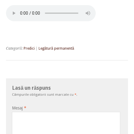
Categorii:
Predici
|
Legătură permanentă
Lasă un răspuns
Câmpurile obligatorii sunt marcate cu
*
.
Mesaj
*