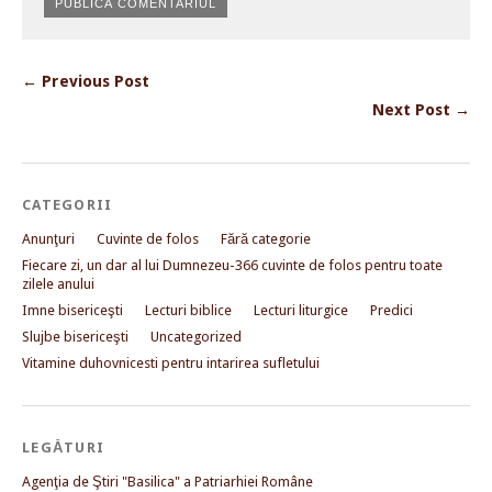
← Previous Post
Next Post →
CATEGORII
Anunţuri
Cuvinte de folos
Fără categorie
Fiecare zi, un dar al lui Dumnezeu-366 cuvinte de folos pentru toate
zilele anului
Imne bisericeşti
Lecturi biblice
Lecturi liturgice
Predici
Slujbe bisericeşti
Uncategorized
Vitamine duhovnicesti pentru intarirea sufletului
LEGĂTURI
Agenţia de Ştiri "Basilica" a Patriarhiei Române