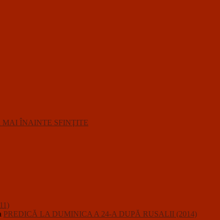
R MAI ÎNAINTE SFINŢITE
11)
a
PREDICĂ LA DUMINICA A 24-A DUPĂ RUSALII (2014)