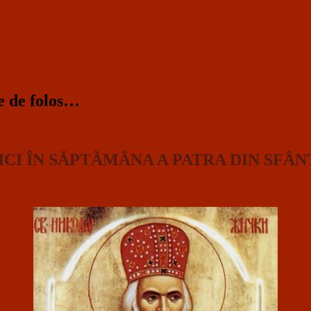
te de folos…
CI ÎN SĂPTĂMÂNA A PATRA DIN SFÂN