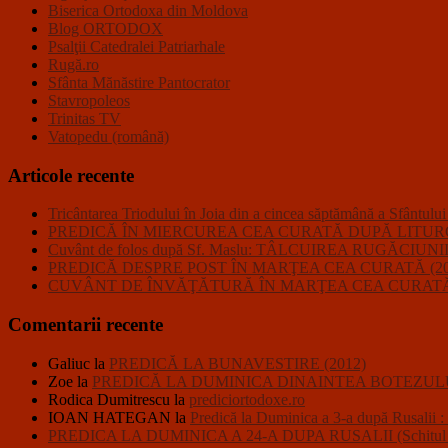
Biserica Ortodoxa din Moldova
Blog ORTODOX
Psalţii Catedralei Patriarhale
Rugă.ro
Sfânta Mănăstire Pantocrator
Stavropoleos
Trinitas TV
Vatopedu (română)
Articole recente
Tricântarea Triodului în Joia din a cincea săptămână a Sfântulu
PREDICĂ ÎN MIERCUREA CEA CURATĂ DUPĂ LITURGHI
Cuvânt de folos după Sf. Maslu: TÂLCUIREA RUGĂC
PREDICĂ DESPRE POST ÎN MARŢEA CEA CURATĂ (20
CUVÂNT DE ÎNVĂŢĂTURĂ ÎN MARŢEA CEA CURATĂ 
Comentarii recente
Galiuc
la
PREDICĂ LA BUNAVESTIRE (2012)
Zoe
la
PREDICĂ LA DUMINICA DINAINTEA BOTEZULU
Rodica Dumitrescu
la
prediciortodoxe.ro
IOAN HATEGAN
la
Predică la Duminica a 3-a după R
PREDICA LA DUMINICA A 24-A DUPA RUSALII (Schitul Closc