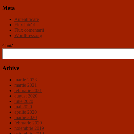
Meta
Autentificare
Flux intrări
Flux comentarii
WordPress.org
Caută
Arhive
martie 2023
martie 2021
februarie 2021
august 2020
iulie 2020
mai 2020
aprilie 2020
martie 2020
februarie 2020
noiembrie 2019
octombrie 2019