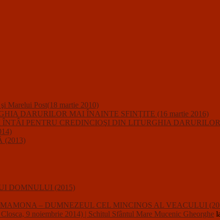
i şi Marelui Post(18 martie 2010)
A DARURILOR MAI ÎNAINTE SFINŢITE (16 martie 2016)
IUNII ÎNTÂI PENTRU CREDINCIOŞI DIN LITURGHIA DARURILO
14)
(2013)
I DOMNULUI (2015)
usalii : MAMONA – DUMNEZEUL CEL MINCINOS AL VEACULUI (20
a, 9 noiembrie 2014) | Schitul Sfântul Mare Mucenic Gheorghe
l