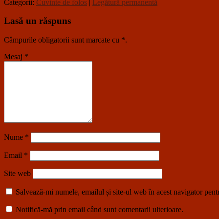
Categorii:
Cuvinte de folos
|
Legătură permanentă
Lasă un răspuns
Câmpurile obligatorii sunt marcate cu
*
.
Mesaj
*
Nume
*
Email
*
Site web
Salvează-mi numele, emailul și site-ul web în acest navigator pent
Notifică-mă prin email când sunt comentarii ulterioare.