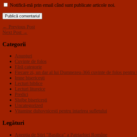
Notifică-mă prin email când sunt publicate articole noi.
← Previous Post
Next Post →
Categorii
Anunţuri
Cuvinte de folos
Fără categorie
Fiecare zi, un dar al lui Dumnezeu-366 cuvinte de folos pentru t
Imne bisericeşti
Lecturi biblice
Lecturi liturgice
Predici
Slujbe bisericeşti
Uncategorized
Vitamine duhovnicesti pentru intarirea sufletului
Legături
Agenţia de Ştiri "Basilica" a Patriarhiei Române