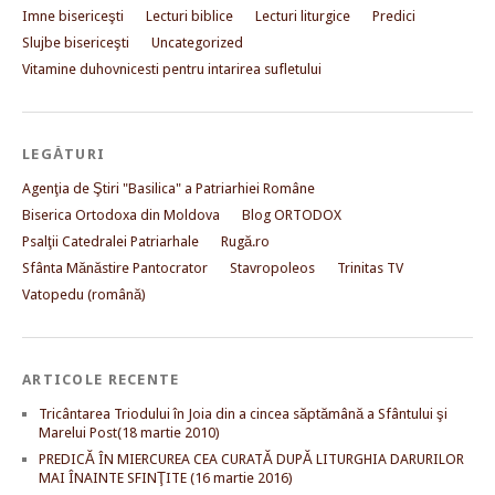
Imne bisericeşti
Lecturi biblice
Lecturi liturgice
Predici
Slujbe bisericeşti
Uncategorized
Vitamine duhovnicesti pentru intarirea sufletului
LEGĂTURI
Agenţia de Ştiri "Basilica" a Patriarhiei Române
Biserica Ortodoxa din Moldova
Blog ORTODOX
Psalţii Catedralei Patriarhale
Rugă.ro
Sfânta Mănăstire Pantocrator
Stavropoleos
Trinitas TV
Vatopedu (română)
ARTICOLE RECENTE
Tricântarea Triodului în Joia din a cincea săptămână a Sfântului şi
Marelui Post(18 martie 2010)
PREDICĂ ÎN MIERCUREA CEA CURATĂ DUPĂ LITURGHIA DARURILOR
MAI ÎNAINTE SFINŢITE (16 martie 2016)