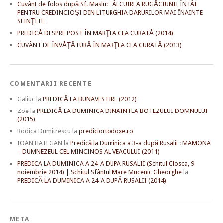
Cuvânt de folos după Sf. Maslu: TÂLCUIREA RUGĂCIUNII ÎNTÂI
PENTRU CREDINCIOŞI DIN LITURGHIA DARURILOR MAI ÎNAINTE
SFINŢITE
PREDICĂ DESPRE POST ÎN MARŢEA CEA CURATĂ (2014)
CUVÂNT DE ÎNVĂŢĂTURĂ ÎN MARŢEA CEA CURATĂ (2013)
COMENTARII RECENTE
Galiuc
la
PREDICĂ LA BUNAVESTIRE (2012)
Zoe
la
PREDICĂ LA DUMINICA DINAINTEA BOTEZULUI DOMNULUI
(2015)
Rodica Dumitrescu
la
prediciortodoxe.ro
IOAN HATEGAN
la
Predică la Duminica a 3-a după Rusalii : MAMONA
– DUMNEZEUL CEL MINCINOS AL VEACULUI (2011)
PREDICA LA DUMINICA A 24-A DUPA RUSALII (Schitul Closca, 9
noiembrie 2014) | Schitul Sfântul Mare Mucenic Gheorghe
la
PREDICĂ LA DUMINICA A 24-A DUPĂ RUSALII (2014)
META