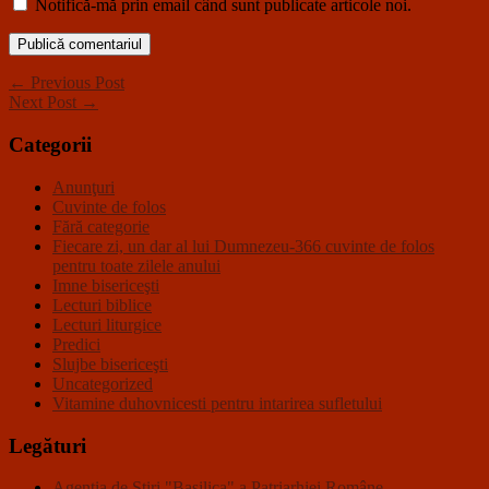
Notifică-mă prin email când sunt publicate articole noi.
← Previous Post
Next Post →
Categorii
Anunţuri
Cuvinte de folos
Fără categorie
Fiecare zi, un dar al lui Dumnezeu-366 cuvinte de folos
pentru toate zilele anului
Imne bisericeşti
Lecturi biblice
Lecturi liturgice
Predici
Slujbe bisericeşti
Uncategorized
Vitamine duhovnicesti pentru intarirea sufletului
Legături
Agenţia de Ştiri "Basilica" a Patriarhiei Române