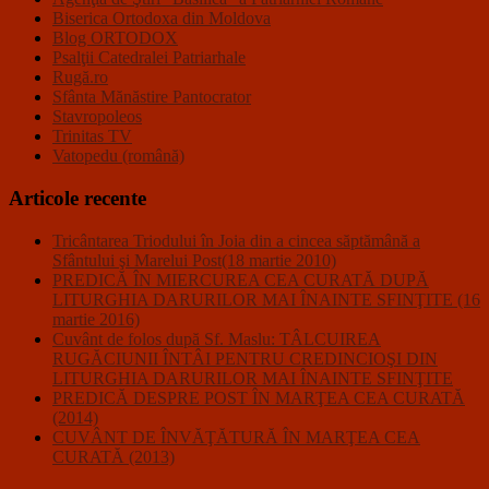
Biserica Ortodoxa din Moldova
Blog ORTODOX
Psalţii Catedralei Patriarhale
Rugă.ro
Sfânta Mănăstire Pantocrator
Stavropoleos
Trinitas TV
Vatopedu (română)
Articole recente
Tricântarea Triodului în Joia din a cincea săptămână a
Sfântului şi Marelui Post(18 martie 2010)
PREDICĂ ÎN MIERCUREA CEA CURATĂ DUPĂ
LITURGHIA DARURILOR MAI ÎNAINTE SFINŢITE (16
martie 2016)
Cuvânt de folos după Sf. Maslu: TÂLCUIREA
RUGĂCIUNII ÎNTÂI PENTRU CREDINCIOŞI DIN
LITURGHIA DARURILOR MAI ÎNAINTE SFINŢITE
PREDICĂ DESPRE POST ÎN MARŢEA CEA CURATĂ
(2014)
CUVÂNT DE ÎNVĂŢĂTURĂ ÎN MARŢEA CEA
CURATĂ (2013)