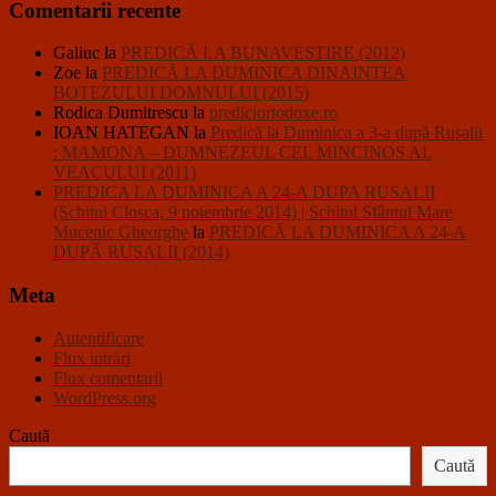
Comentarii recente
Galiuc
la
PREDICĂ LA BUNAVESTIRE (2012)
Zoe
la
PREDICĂ LA DUMINICA DINAINTEA
BOTEZULUI DOMNULUI (2015)
Rodica Dumitrescu
la
prediciortodoxe.ro
IOAN HATEGAN
la
Predică la Duminica a 3-a după Rusalii
: MAMONA – DUMNEZEUL CEL MINCINOS AL
VEACULUI (2011)
PREDICA LA DUMINICA A 24-A DUPA RUSALII
(Schitul Closca, 9 noiembrie 2014) | Schitul Sfântul Mare
Mucenic Gheorghe
la
PREDICĂ LA DUMINICA A 24-A
DUPĂ RUSALII (2014)
Meta
Autentificare
Flux intrări
Flux comentarii
WordPress.org
Caută
Caută