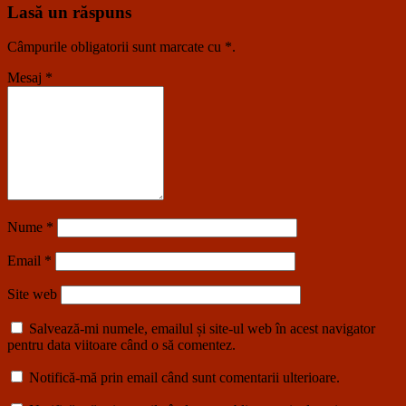
Lasă un răspuns
Câmpurile obligatorii sunt marcate cu
*
.
Mesaj
*
Nume
*
Email
*
Site web
Salvează-mi numele, emailul și site-ul web în acest navigator
pentru data viitoare când o să comentez.
Notifică-mă prin email când sunt comentarii ulterioare.