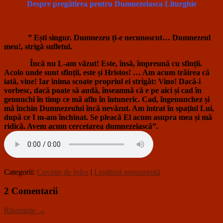
Despre pregătirea pentru Dumnezeiasca Liturghie
” Ești singur. Dumnezeu ți-e necunoscut… Dumnezeul
meu!, strigă sufletul.
Încă nu L-am văzut! Este, însă, împreună cu sfinții.
Acolo unde sunt sfinții, este și Hristos! … Am acum trăirea că
iată, vine! Iar inima scoate propriul ei strigăt: Vino! Dacă-i
vorbesc, dacă poate să audă, înseamnă că e pe aici și cad în
genunchi în timp ce mă aflu în întuneric. Cad, îngenunchez și
mă închin Dumnezeului încă nevăzut. Am intrat în spațiul Lui,
după ce I m-am închinat. Se pleacă El acum asupra mea și mă
ridică. Avem acum cercetarea dumnezeiască”.
Categorii:
Cuvinte de folos
|
Legătură permanentă
2 Comentarii
Răspunde →