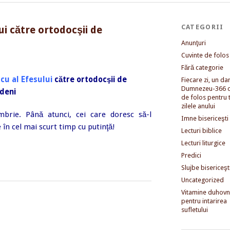
CATEGORII
ui către ortodocşii de
Anunţuri
Cuvinte de folos
Fără categorie
cu al Efesului
către ortodocşii de
Fiecare zi, un dar 
Dumnezeu-366 c
deni
de folos pentru 
zilele anului
mbrie. Până atunci, cei care doresc să-l
Imne bisericeşti
e în cel mai scurt timp cu putinţă!
Lecturi biblice
Lecturi liturgice
Predici
Slujbe bisericeşt
Uncategorized
Vitamine duhovni
pentru intarirea
sufletului