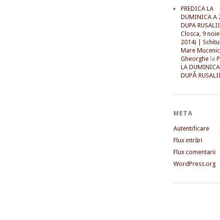
PREDICA LA
DUMINICA A 
DUPA RUSALII 
Closca, 9 noi
2014) | Schitu
Mare Mucenic
Gheorghe
la
LA DUMINICA
DUPĂ RUSALII
META
Autentificare
Flux intrări
Flux comentarii
WordPress.org