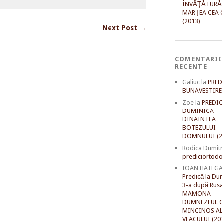
ÎNVĂŢĂTURĂ
MARŢEA CEA 
(2013)
Next Post →
COMENTARII
RECENTE
Galiuc
la
PRED
BUNAVESTIRE 
Zoe
la
PREDIC
DUMINICA
DINAINTEA
BOTEZULUI
DOMNULUI (2
Rodica Dumit
prediciortodo
IOAN HATEG
Predică la Du
3-a după Rusal
MAMONA –
DUMNEZEUL C
MINCINOS A
VEACULUI (20