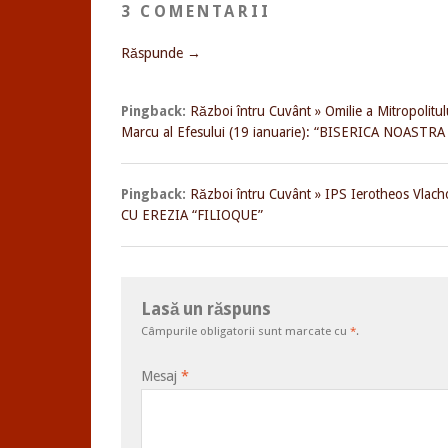
3 COMENTARII
Răspunde →
Pingback:
Război întru Cuvânt » Omilie a Mitropolitul
Marcu al Efesului (19 ianuarie): “BISERICA NOASTR
Pingback:
Război întru Cuvânt » IPS Ierotheos V
CU EREZIA “FILIOQUE”
Lasă un răspuns
Câmpurile obligatorii sunt marcate cu
*
.
Mesaj
*