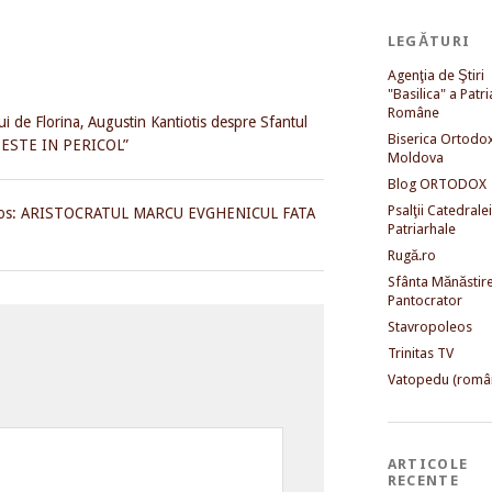
LEGĂTURI
Agenţia de Ştiri
"Basilica" a Patri
Române
ui de Florina, Augustin Kantiotis despre Sfantul
Biserica Ortodo
A ESTE IN PERICOL”
Moldova
Blog ORTODOX
Psalţii Catedralei
lachos: ARISTOCRATUL MARCU EVGHENICUL FATA
Patriarhale
Rugă.ro
Sfânta Mănăstir
Pantocrator
Stavropoleos
Trinitas TV
Vatopedu (româ
ARTICOLE
RECENTE