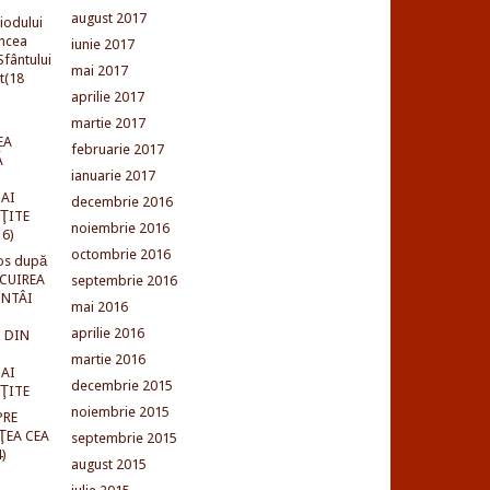
august 2017
iodului
incea
iunie 2017
fântului
mai 2017
t(18
aprilie 2017
martie 2017
EA
februarie 2017
Ă
ianuarie 2017
AI
decembrie 2016
NŢITE
noiembrie 2016
16)
octombrie 2016
os după
LCUIREA
septembrie 2016
ÎNTÂI
mai 2016
aprilie 2016
 DIN
martie 2016
AI
decembrie 2015
NŢITE
noiembrie 2015
PRE
ŢEA CEA
septembrie 2015
)
august 2015