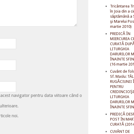
Tricântarea Tr
în Joia din a c
săptămână a S
şi Marelui Pos
martie 2010)
PREDICĂ ÎN
MIERCUREA C
CURATĂ DUP
LITURGHIA
DARURILOR M
ÎNAINTE SFI
(16 martie 20
Cuvânt de fol
Sf. Maslu: TÂ
RUGĂCIUNII 
PENTRU
CREDINCIOŞI
 acest navigator pentru data viitoare când o
LITURGHIA
DARURILOR M
lterioare.
ÎNAINTE SFI
PREDICĂ DES
ticole noi.
POST ÎN MAR
CURATĂ (2014
CUVÂNT DE