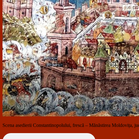
Scena asedierii Constantinopolului, frescă – Mănăstirea Moldovița, j