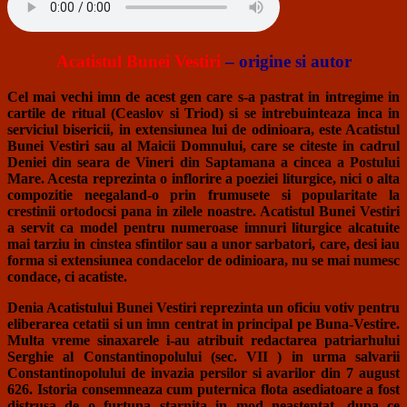
Acatistul Bunei Vestiri
– origine si autor
Cel mai vechi imn de acest gen care s-a pastrat in intregime in
cartile de ritual (Ceaslov si Triod) si se intrebuinteaza inca in
serviciul bisericii, in extensiunea lui de odinioara, este Acatistul
Bunei Vestiri sau al Maicii Domnului, care se citeste in cadrul
Deniei din seara de Vineri din Saptamana a cincea a Postului
Mare. Acesta reprezinta o inflorire a poeziei liturgice, nici o alta
compozitie neegaland-o prin frumusete si popularitate la
crestinii ortodocsi pana in zilele noastre. Acatistul Bunei Vestiri
a servit ca model pentru numeroase imnuri liturgice alcatuite
mai tarziu in cinstea sfintilor sau a unor sarbatori, care, desi iau
forma si extensiunea condacelor de odinioara, nu se mai numesc
condace, ci acatiste.
Denia Acatistului Bunei Vestiri reprezinta un oficiu votiv pentru
eliberarea cetatii si un imn centrat in principal pe Buna-Vestire.
Multa vreme sinaxarele i-au atribuit redactarea patriarhului
Serghie al Constantinopolului (sec. VII ) in urma salvarii
Constantinopolului de invazia persilor si avarilor din 7 august
626. Istoria consemneaza cum puternica flota asediatoare a fost
distrusa de o furtuna starnita in mod neasteptat, dupa ce