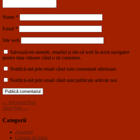
Nume
*
Email
*
Site web
Salvează-mi numele, emailul și site-ul web în acest navigator
pentru data viitoare când o să comentez.
Notifică-mă prin email când sunt comentarii ulterioare.
Notifică-mă prin email când sunt publicate articole noi.
← Previous Post
Next Post →
Categorii
Anunţuri
Cuvinte de folos