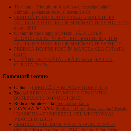
Tricântarea Triodului în Joia din a cincea săptămână a
Sfântului şi Marelui Post(18 martie 2010)
PREDICĂ ÎN MIERCUREA CEA CURATĂ DUPĂ
LITURGHIA DARURILOR MAI ÎNAINTE SFINŢITE (16
martie 2016)
Cuvânt de folos după Sf. Maslu: TÂLCUIREA
RUGĂCIUNII ÎNTÂI PENTRU CREDINCIOŞI DIN
LITURGHIA DARURILOR MAI ÎNAINTE SFINŢITE
PREDICĂ DESPRE POST ÎN MARŢEA CEA CURATĂ
(2014)
CUVÂNT DE ÎNVĂŢĂTURĂ ÎN MARŢEA CEA
CURATĂ (2013)
Comentarii recente
Galiuc
la
PREDICĂ LA BUNAVESTIRE (2012)
Zoe
la
PREDICĂ LA DUMINICA DINAINTEA
BOTEZULUI DOMNULUI (2015)
Rodica Dumitrescu
la
prediciortodoxe.ro
IOAN HATEGAN
la
Predică la Duminica a 3-a după Rusalii
: MAMONA – DUMNEZEUL CEL MINCINOS AL
VEACULUI (2011)
PREDICA LA DUMINICA A 24-A DUPA RUSALII
(Schitul Closca, 9 noiembrie 2014) | Schitul Sfântul Mare