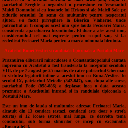
patriarhul Serghie a organizat o procesiune cu Vesmantul
Maicii Domnului si cu icoanele lui Hristos si ale Maicii Sale pe
zidurile orasului. In semn de multumire pentru nesperatul
ajutor, s-a facut priveghere la Biserica Vlaherne, unde
patriarhul ar fi compus acest imn spre lauda Fecioarei Maria,
considerata aparatoarea bizantinilor. El doar a ales acest imn,
considerandu-l cel mai expresiv pentru scopul sau, si l-a
rededicat Fecioarei Maria pentru a marca minunata biruinta.
Acatistul Bunei Vestiri
si randuiala tipiconala a Postului Mare
Praznuirea eliberarii miraculoase a Constantinopolului cantata
impreuna cu Acatistul a fost transferata la inceputul secolului
VIII, de pe 7 august pe 25 martie, de catre patriarhul Gherman
in virtutea legaturii intime a acestui imn cu Buna-Vestire. In
secolul IX, patriarhul Metodie (842-847), sau, dupa alte surse,
patriarhul Fotie (858-886) a deplasat inca o data aceasta
praznuire a Acatistului intrand si in randuiala tipiconala a
Postului Mare.
Este un imn de lauda si multumire adresat Fecioarei Maria,
alcatuit din 13 condace (astazi, condacul este doar o strofa
scurta) si 12 icoase (strofa mai lunga, ce dezvolta tema
condacului, sub forma stihurilor ce incep cu exclamatia
„Bucura-te!“).