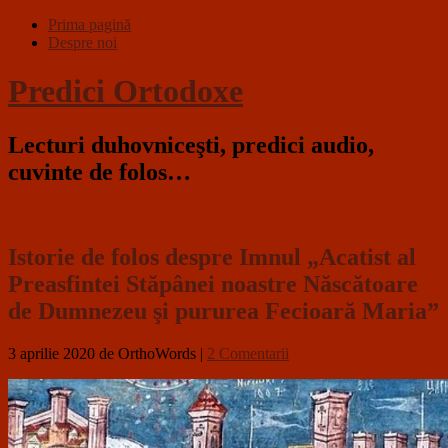
Prima pagină
Despre noi
Predici Ortodoxe
Lecturi duhovniceşti, predici audio,
cuvinte de folos…
Istorie de folos despre Imnul „Acatist al
Preasfintei Stăpânei noastre Născătoare
de Dumnezeu şi pururea Fecioară Maria”
3 aprilie 2020
de OrthoWords
|
2 Comentarii