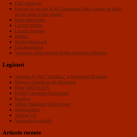
Fără categorie
Fiecare zi, un dar al lui Dumnezeu-366 cuvinte de folos
pentru toate zilele anului
Imne bisericeşti
Lecturi biblice
Lecturi liturgice
Predici
Slujbe bisericeşti
Uncategorized
Vitamine duhovnicesti pentru intarirea sufletului
Legături
Agenţia de Ştiri "Basilica" a Patriarhiei Române
Biserica Ortodoxa din Moldova
Blog ORTODOX
Psalţii Catedralei Patriarhale
Rugă.ro
Sfânta Mănăstire Pantocrator
Stavropoleos
Trinitas TV
Vatopedu (română)
Articole recente