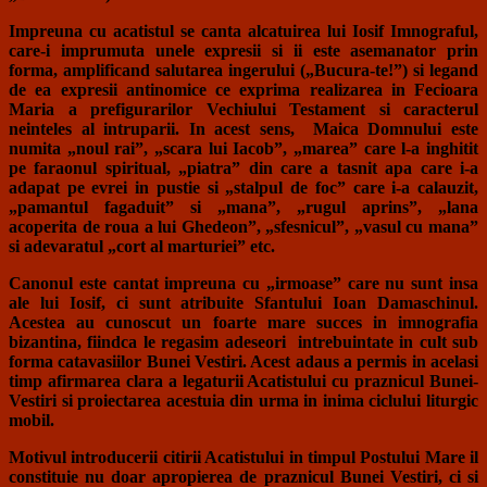
Impreuna cu acatistul se canta alcatuirea lui Iosif Imnograful,
care-i imprumuta unele expresii si ii este asemanator prin
forma, amplificand salutarea ingerului („Bucura-te!”) si legand
de ea expresii antinomice ce exprima realizarea in Fecioara
Maria a prefigurarilor Vechiului Testament si caracterul
neinteles al intruparii. In acest sens, Maica Domnului este
numita „noul rai”, „scara lui Iacob”, „marea” care l-a inghitit
pe faraonul spiritual, „piatra” din care a tasnit apa care i-a
adapat pe evrei in pustie si „stalpul de foc” care i-a calauzit,
„pamantul fagaduit” si „mana”, „rugul aprins”, „lana
acoperita de roua a lui Ghedeon”, „sfesnicul”, „vasul cu mana”
si adevaratul „cort al marturiei” etc.
Canonul este cantat impreuna cu „irmoase” care nu sunt insa
ale lui Iosif, ci sunt atribuite Sfantului Ioan Damaschinul.
Acestea au cunoscut un foarte mare succes in imnografia
bizantina, fiindca le regasim adeseori intrebuintate in cult sub
forma catavasiilor Bunei Vestiri. Acest adaus a permis in acelasi
timp afirmarea clara a legaturii Acatistului cu praznicul Bunei-
Vestiri si proiectarea acestuia din urma in inima ciclului liturgic
mobil.
Motivul introducerii citirii Acatistului in timpul Postului Mare il
constituie nu doar apropierea de praznicul Bunei Vestiri, ci si