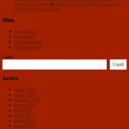
Mucenic Gheorghe
la
PREDICĂ LA DUMINICA A 24-A
DUPĂ RUSALII (2014)
Meta
Autentificare
Flux intrări
Flux comentarii
WordPress.org
Caută
Caută
Arhive
martie 2023
martie 2021
februarie 2021
august 2020
iulie 2020
mai 2020
aprilie 2020
martie 2020