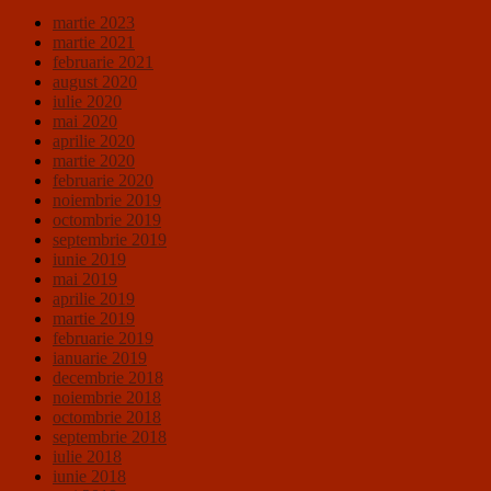
martie 2023
martie 2021
februarie 2021
august 2020
iulie 2020
mai 2020
aprilie 2020
martie 2020
februarie 2020
noiembrie 2019
octombrie 2019
septembrie 2019
iunie 2019
mai 2019
aprilie 2019
martie 2019
februarie 2019
ianuarie 2019
decembrie 2018
noiembrie 2018
octombrie 2018
septembrie 2018
iulie 2018
iunie 2018