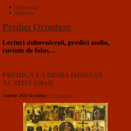
Prima pagină
Despre noi
Predici Ortodoxe
Lecturi duhovniceşti, predici audio,
cuvinte de folos…
PREDICĂ LA DENIA IMNULUI
ACATIST (2014)
3 aprilie 2020
de admin
|
0 Comentarii