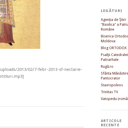
LEGĂTURI
Agenţia de Ştiri
"Basilica" a Patri
Române
Biserica Ortodo
Moldova
Blog ORTODOX
Psalţii Catedralei
Patriarhale
Rugă.ro
/uploads/2013/02/7-febr-2013-sf-nectarie-
Sfânta Mănăstir
titluri.mp3]
Pantocrator
Stavropoleos
Trinitas TV
Vatopedu (româ
ARTICOLE
RECENTE