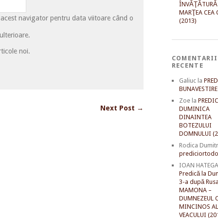
ÎNVĂŢĂTURĂ
MARŢEA CEA 
 acest navigator pentru data viitoare când o
(2013)
lterioare.
ticole noi.
COMENTARII
RECENTE
Galiuc
la
PRED
BUNAVESTIRE 
Zoe
la
PREDIC
Next Post →
DUMINICA
DINAINTEA
BOTEZULUI
DOMNULUI (2
Rodica Dumit
prediciortodo
IOAN HATEG
Predică la Du
3-a după Rusal
MAMONA –
DUMNEZEUL C
MINCINOS A
VEACULUI (20