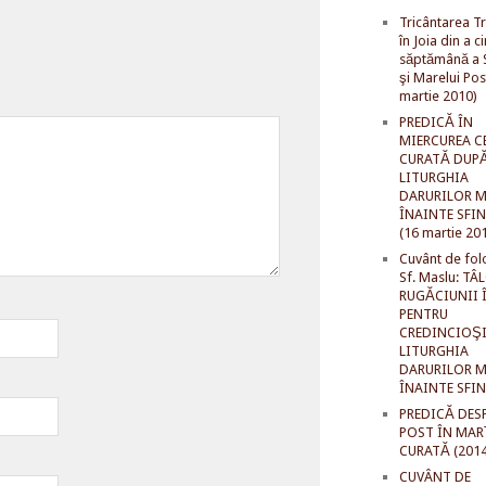
Tricântarea Tr
în Joia din a c
săptămână a S
şi Marelui Pos
martie 2010)
PREDICĂ ÎN
MIERCUREA C
CURATĂ DUP
LITURGHIA
DARURILOR M
ÎNAINTE SFI
(16 martie 20
Cuvânt de fol
Sf. Maslu: TÂ
RUGĂCIUNII 
PENTRU
CREDINCIOŞI
LITURGHIA
DARURILOR M
ÎNAINTE SFI
PREDICĂ DES
POST ÎN MAR
CURATĂ (2014
CUVÂNT DE