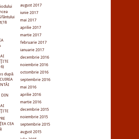
august 2017
iodului
incea
iunie 2017
fântului
mai 2017
t(18
aprilie 2017
martie 2017
EA
februarie 2017
Ă
ianuarie 2017
AI
decembrie 2016
NŢITE
noiembrie 2016
16)
octombrie 2016
os după
LCUIREA
septembrie 2016
ÎNTÂI
mai 2016
aprilie 2016
 DIN
martie 2016
AI
decembrie 2015
NŢITE
noiembrie 2015
PRE
ŢEA CEA
septembrie 2015
)
august 2015