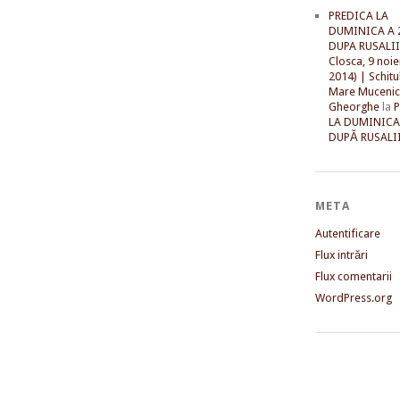
PREDICA LA
DUMINICA A 
DUPA RUSALII 
Closca, 9 noi
2014) | Schitu
Mare Mucenic
Gheorghe
la
LA DUMINICA
DUPĂ RUSALII
META
Autentificare
Flux intrări
Flux comentarii
WordPress.org