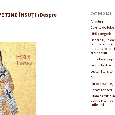
CATEGORII
PE TINE ÎNSUŢI (Despre
Anunţuri
Cuvinte de folos
Fără categorie
Fiecare zi, un dar 
Dumnezeu-366 c
de folos pentru 
zilele anului
Imne bisericeşti
Lecturi biblice
Lecturi liturgice
Predici
Slujbe bisericeşt
Uncategorized
Vitamine duhovni
pentru intarirea
sufletului