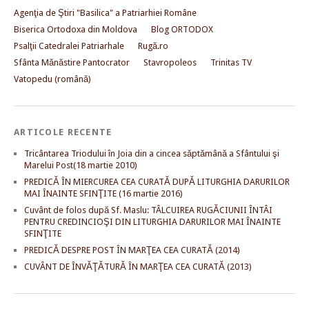
Agenţia de Ştiri "Basilica" a Patriarhiei Române
Biserica Ortodoxa din Moldova
Blog ORTODOX
Psalţii Catedralei Patriarhale
Rugă.ro
Sfânta Mănăstire Pantocrator
Stavropoleos
Trinitas TV
Vatopedu (română)
ARTICOLE RECENTE
Tricântarea Triodului în Joia din a cincea săptămână a Sfântului şi
Marelui Post(18 martie 2010)
PREDICĂ ÎN MIERCUREA CEA CURATĂ DUPĂ LITURGHIA DARURILOR
MAI ÎNAINTE SFINŢITE (16 martie 2016)
Cuvânt de folos după Sf. Maslu: TÂLCUIREA RUGĂCIUNII ÎNTÂI
PENTRU CREDINCIOŞI DIN LITURGHIA DARURILOR MAI ÎNAINTE
SFINŢITE
PREDICĂ DESPRE POST ÎN MARŢEA CEA CURATĂ (2014)
CUVÂNT DE ÎNVĂŢĂTURĂ ÎN MARŢEA CEA CURATĂ (2013)