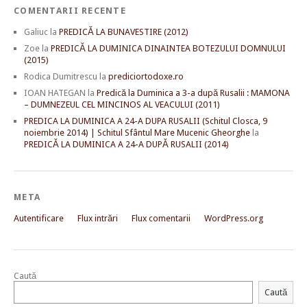
COMENTARII RECENTE
Galiuc
la
PREDICĂ LA BUNAVESTIRE (2012)
Zoe
la
PREDICĂ LA DUMINICA DINAINTEA BOTEZULUI DOMNULUI
(2015)
Rodica Dumitrescu
la
prediciortodoxe.ro
IOAN HATEGAN
la
Predică la Duminica a 3-a după Rusalii : MAMONA
– DUMNEZEUL CEL MINCINOS AL VEACULUI (2011)
PREDICA LA DUMINICA A 24-A DUPA RUSALII (Schitul Closca, 9
noiembrie 2014) | Schitul Sfântul Mare Mucenic Gheorghe
la
PREDICĂ LA DUMINICA A 24-A DUPĂ RUSALII (2014)
META
Autentificare
Flux intrări
Flux comentarii
WordPress.org
Caută
Caută