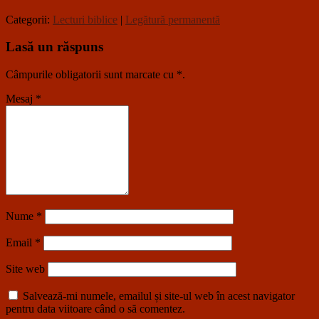
Categorii:
Lecturi biblice
|
Legătură permanentă
Lasă un răspuns
Câmpurile obligatorii sunt marcate cu
*
.
Mesaj
*
Nume
*
Email
*
Site web
Salvează-mi numele, emailul și site-ul web în acest navigator
pentru data viitoare când o să comentez.