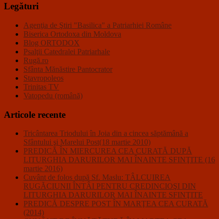
Legături
Agenţia de Ştiri "Basilica" a Patriarhiei Române
Biserica Ortodoxa din Moldova
Blog ORTODOX
Psalţii Catedralei Patriarhale
Rugă.ro
Sfânta Mănăstire Pantocrator
Stavropoleos
Trinitas TV
Vatopedu (română)
Articole recente
Tricântarea Triodului în Joia din a cincea săptămână a
Sfântului şi Marelui Post(18 martie 2010)
PREDICĂ ÎN MIERCUREA CEA CURATĂ DUPĂ
LITURGHIA DARURILOR MAI ÎNAINTE SFINŢITE (16
martie 2016)
Cuvânt de folos după Sf. Maslu: TÂLCUIREA
RUGĂCIUNII ÎNTÂI PENTRU CREDINCIOŞI DIN
LITURGHIA DARURILOR MAI ÎNAINTE SFINŢITE
PREDICĂ DESPRE POST ÎN MARŢEA CEA CURATĂ
(2014)