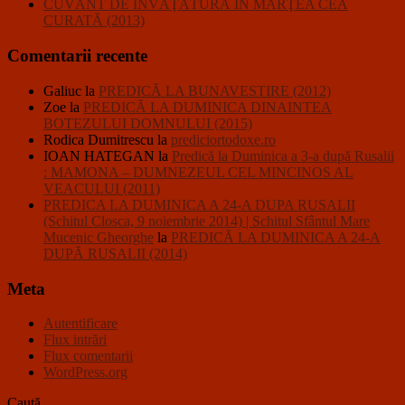
CUVÂNT DE ÎNVĂŢĂTURĂ ÎN MARŢEA CEA
CURATĂ (2013)
Comentarii recente
Galiuc
la
PREDICĂ LA BUNAVESTIRE (2012)
Zoe
la
PREDICĂ LA DUMINICA DINAINTEA
BOTEZULUI DOMNULUI (2015)
Rodica Dumitrescu
la
prediciortodoxe.ro
IOAN HATEGAN
la
Predică la Duminica a 3-a după Rusalii
: MAMONA – DUMNEZEUL CEL MINCINOS AL
VEACULUI (2011)
PREDICA LA DUMINICA A 24-A DUPA RUSALII
(Schitul Closca, 9 noiembrie 2014) | Schitul Sfântul Mare
Mucenic Gheorghe
la
PREDICĂ LA DUMINICA A 24-A
DUPĂ RUSALII (2014)
Meta
Autentificare
Flux intrări
Flux comentarii
WordPress.org
Caută