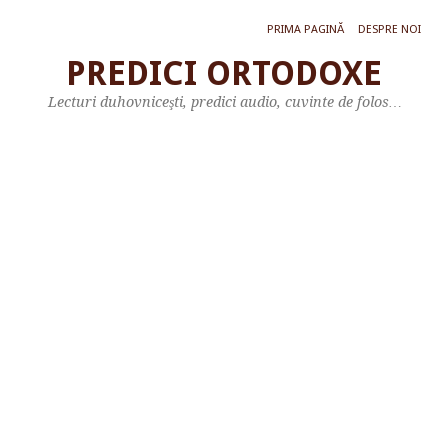
PRIMA PAGINĂ
DESPRE NOI
PREDICI ORTODOXE
L
Lecturi duhovniceşti, predici audio, cuvinte de folos…
e
c
t
u
r
ă
d
i
n
C
a
r
t