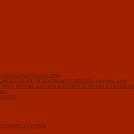
i şi Marelui Post(18 martie 2010)
A DARURILOR MAI ÎNAINTE SFINŢITE (16 martie 2016)
IUNII ÎNTÂI PENTRU CREDINCIOŞI DIN LITURGHIA DARURILO
14)
(2013)
I DOMNULUI (2015)