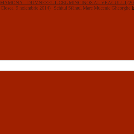
usalii : MAMONA – DUMNEZEUL CEL MINCINOS AL VEACULUI (20
a, 9 noiembrie 2014) | Schitul Sfântul Mare Mucenic Gheorghe
l