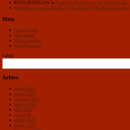
IOAN HATEGAN
la
Predică la Duminica a 3-a după R
PREDICA LA DUMINICA A 24-A DUPA RUSALII (Schitul Closc
Meta
Autentificare
Flux intrări
Flux comentarii
WordPress.org
Caută
Arhive
martie 2023
martie 2021
februarie 2021
august 2020
iulie 2020
mai 2020
aprilie 2020
martie 2020