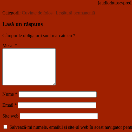
[audio:https://pr
Categorii:
Cuvinte de folos
|
Legătură permanentă
Lasă un răspuns
Câmpurile obligatorii sunt marcate cu
*
.
Mesaj
*
Nume
*
Email
*
Site web
Salvează-mi numele, emailul și site-ul web în acest navigator pent