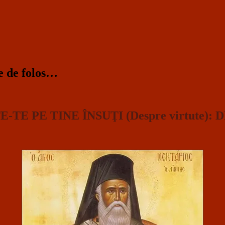
te de folos…
ŞTE-TE PE TINE ÎNSUŢI (Despre virtute)