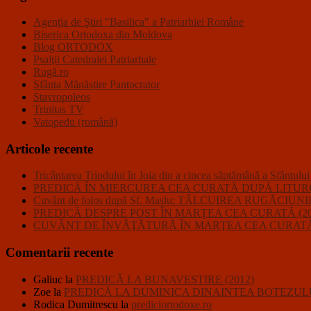
Agenţia de Ştiri "Basilica" a Patriarhiei Române
Biserica Ortodoxa din Moldova
Blog ORTODOX
Psalţii Catedralei Patriarhale
Rugă.ro
Sfânta Mănăstire Pantocrator
Stavropoleos
Trinitas TV
Vatopedu (română)
Articole recente
Tricântarea Triodului în Joia din a cincea săptămână a Sfântulu
PREDICĂ ÎN MIERCUREA CEA CURATĂ DUPĂ LITURGHI
Cuvânt de folos după Sf. Maslu: TÂLCUIREA RUGĂC
PREDICĂ DESPRE POST ÎN MARŢEA CEA CURATĂ (20
CUVÂNT DE ÎNVĂŢĂTURĂ ÎN MARŢEA CEA CURATĂ 
Comentarii recente
Galiuc
la
PREDICĂ LA BUNAVESTIRE (2012)
Zoe
la
PREDICĂ LA DUMINICA DINAINTEA BOTEZULU
Rodica Dumitrescu
la
prediciortodoxe.ro