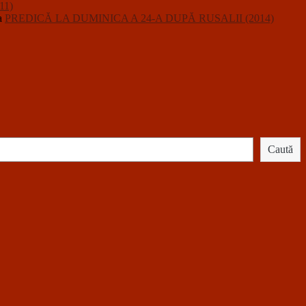
11)
a
PREDICĂ LA DUMINICA A 24-A DUPĂ RUSALII (2014)
Caută