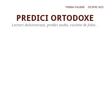
PRIMA PAGINĂ
DESPRE NOI
PREDICI ORTODOXE
L
Lecturi duhovniceşti, predici audio, cuvinte de folos…
e
c
t
u
r
ă
d
i
n
c
a
r
t