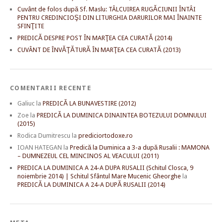
Cuvânt de folos după Sf. Maslu: TÂLCUIREA RUGĂCIUNII ÎNTÂI
PENTRU CREDINCIOŞI DIN LITURGHIA DARURILOR MAI ÎNAINTE
SFINŢITE
PREDICĂ DESPRE POST ÎN MARŢEA CEA CURATĂ (2014)
CUVÂNT DE ÎNVĂŢĂTURĂ ÎN MARŢEA CEA CURATĂ (2013)
COMENTARII RECENTE
Galiuc
la
PREDICĂ LA BUNAVESTIRE (2012)
Zoe
la
PREDICĂ LA DUMINICA DINAINTEA BOTEZULUI DOMNULUI
(2015)
Rodica Dumitrescu
la
prediciortodoxe.ro
IOAN HATEGAN
la
Predică la Duminica a 3-a după Rusalii : MAMONA
– DUMNEZEUL CEL MINCINOS AL VEACULUI (2011)
PREDICA LA DUMINICA A 24-A DUPA RUSALII (Schitul Closca, 9
noiembrie 2014) | Schitul Sfântul Mare Mucenic Gheorghe
la
PREDICĂ LA DUMINICA A 24-A DUPĂ RUSALII (2014)