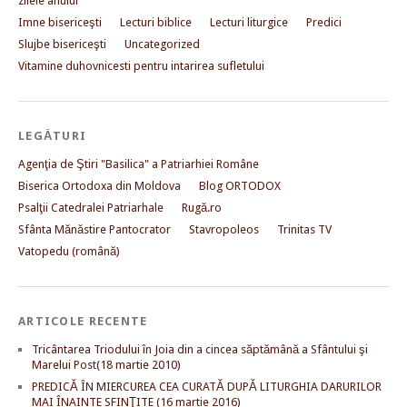
zilele anului
Imne bisericeşti
Lecturi biblice
Lecturi liturgice
Predici
Slujbe bisericeşti
Uncategorized
Vitamine duhovnicesti pentru intarirea sufletului
LEGĂTURI
Agenţia de Ştiri "Basilica" a Patriarhiei Române
Biserica Ortodoxa din Moldova
Blog ORTODOX
Psalţii Catedralei Patriarhale
Rugă.ro
Sfânta Mănăstire Pantocrator
Stavropoleos
Trinitas TV
Vatopedu (română)
ARTICOLE RECENTE
Tricântarea Triodului în Joia din a cincea săptămână a Sfântului şi
Marelui Post(18 martie 2010)
PREDICĂ ÎN MIERCUREA CEA CURATĂ DUPĂ LITURGHIA DARURILOR
MAI ÎNAINTE SFINŢITE (16 martie 2016)