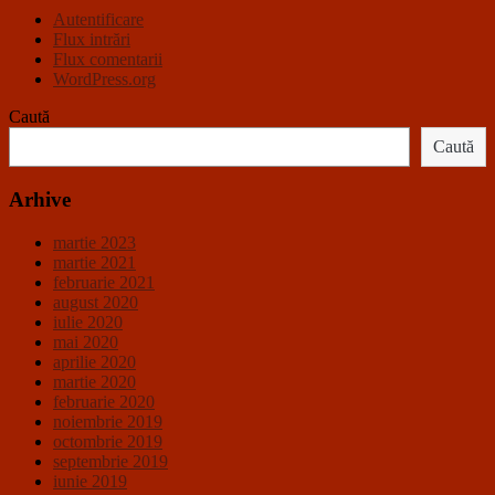
Autentificare
Flux intrări
Flux comentarii
WordPress.org
Caută
Caută
Arhive
martie 2023
martie 2021
februarie 2021
august 2020
iulie 2020
mai 2020
aprilie 2020
martie 2020
februarie 2020
noiembrie 2019
octombrie 2019
septembrie 2019
iunie 2019