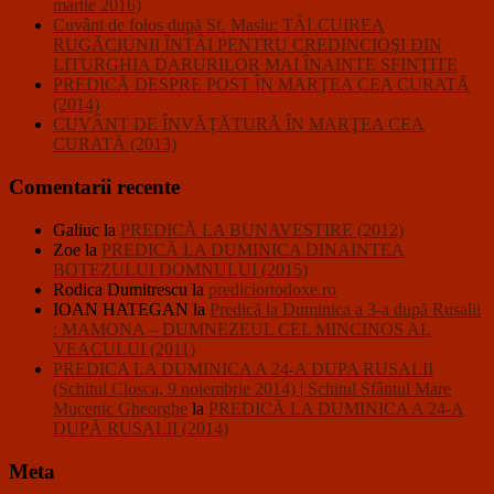
martie 2016)
Cuvânt de folos după Sf. Maslu: TÂLCUIREA
RUGĂCIUNII ÎNTÂI PENTRU CREDINCIOŞI DIN
LITURGHIA DARURILOR MAI ÎNAINTE SFINŢITE
PREDICĂ DESPRE POST ÎN MARŢEA CEA CURATĂ
(2014)
CUVÂNT DE ÎNVĂŢĂTURĂ ÎN MARŢEA CEA
CURATĂ (2013)
Comentarii recente
Galiuc
la
PREDICĂ LA BUNAVESTIRE (2012)
Zoe
la
PREDICĂ LA DUMINICA DINAINTEA
BOTEZULUI DOMNULUI (2015)
Rodica Dumitrescu
la
prediciortodoxe.ro
IOAN HATEGAN
la
Predică la Duminica a 3-a după Rusalii
: MAMONA – DUMNEZEUL CEL MINCINOS AL
VEACULUI (2011)
PREDICA LA DUMINICA A 24-A DUPA RUSALII
(Schitul Closca, 9 noiembrie 2014) | Schitul Sfântul Mare
Mucenic Gheorghe
la
PREDICĂ LA DUMINICA A 24-A
DUPĂ RUSALII (2014)
Meta