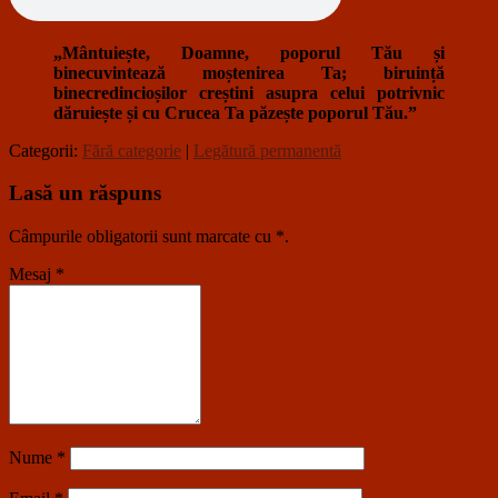
„Mântuiește, Doamne, poporul Tău și
binecuvintează moștenirea Ta; biruință
binecredincioșilor creștini asupra celui potrivnic
dăruiește și cu Crucea Ta păzește poporul Tău.”
Categorii:
Fără categorie
|
Legătură permanentă
Lasă un răspuns
Câmpurile obligatorii sunt marcate cu
*
.
Mesaj
*
Nume
*