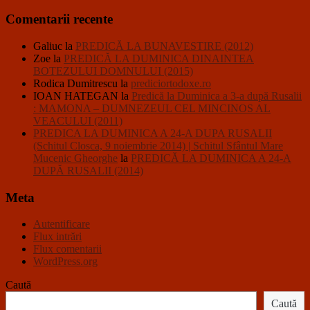
Comentarii recente
Galiuc
la
PREDICĂ LA BUNAVESTIRE (2012)
Zoe
la
PREDICĂ LA DUMINICA DINAINTEA
BOTEZULUI DOMNULUI (2015)
Rodica Dumitrescu
la
prediciortodoxe.ro
IOAN HATEGAN
la
Predică la Duminica a 3-a după Rusalii
: MAMONA – DUMNEZEUL CEL MINCINOS AL
VEACULUI (2011)
PREDICA LA DUMINICA A 24-A DUPA RUSALII
(Schitul Closca, 9 noiembrie 2014) | Schitul Sfântul Mare
Mucenic Gheorghe
la
PREDICĂ LA DUMINICA A 24-A
DUPĂ RUSALII (2014)
Meta
Autentificare
Flux intrări
Flux comentarii
WordPress.org
Caută
Caută