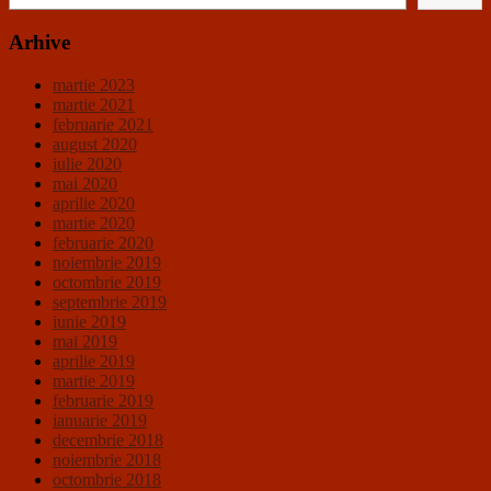
Arhive
martie 2023
martie 2021
februarie 2021
august 2020
iulie 2020
mai 2020
aprilie 2020
martie 2020
februarie 2020
noiembrie 2019
octombrie 2019
septembrie 2019
iunie 2019
mai 2019
aprilie 2019
martie 2019
februarie 2019
ianuarie 2019
decembrie 2018
noiembrie 2018
octombrie 2018