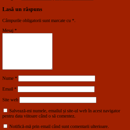
Lasă un răspuns
Câmpurile obligatorii sunt marcate cu
*
.
Mesaj
*
Nume
*
Email
*
Site web
Salvează-mi numele, emailul și site-ul web în acest navigator
pentru data viitoare când o să comentez.
Notifică-mă prin email când sunt comentarii ulterioare.