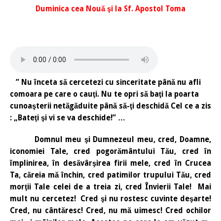
Duminica cea Nouă şi la Sf. Apostol Toma
” Nu înceta să cercetezi cu sinceritate până nu afli
comoara pe care o cauţi. Nu te opri să baţi la poarta
cunoaşterii netăgăduite până să-ţi deschidă Cel ce a zis
: „Bateţi şi vi se va deschide!” …
Domnul meu şi Dumnezeul meu, cred, Doamne,
iconomiei Tale, cred pogorământului Tău, cred în
împlinirea, în desăvârşirea firii mele, cred în Crucea
Ta, căreia mă închin, cred patimilor trupului Tău, cred
morţii Tale celei de a treia zi, cred Învierii Tale! Mai
mult nu cercetez! Cred şi nu rostesc cuvinte deşarte!
Cred, nu cântăresc! Cred, nu mă uimesc! Cred ochilor