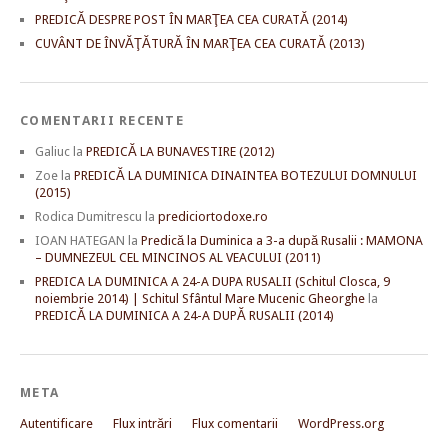
PREDICĂ DESPRE POST ÎN MARŢEA CEA CURATĂ (2014)
CUVÂNT DE ÎNVĂŢĂTURĂ ÎN MARŢEA CEA CURATĂ (2013)
COMENTARII RECENTE
Galiuc
la
PREDICĂ LA BUNAVESTIRE (2012)
Zoe
la
PREDICĂ LA DUMINICA DINAINTEA BOTEZULUI DOMNULUI
(2015)
Rodica Dumitrescu
la
prediciortodoxe.ro
IOAN HATEGAN
la
Predică la Duminica a 3-a după Rusalii : MAMONA
– DUMNEZEUL CEL MINCINOS AL VEACULUI (2011)
PREDICA LA DUMINICA A 24-A DUPA RUSALII (Schitul Closca, 9
noiembrie 2014) | Schitul Sfântul Mare Mucenic Gheorghe
la
PREDICĂ LA DUMINICA A 24-A DUPĂ RUSALII (2014)
META
Autentificare
Flux intrări
Flux comentarii
WordPress.org