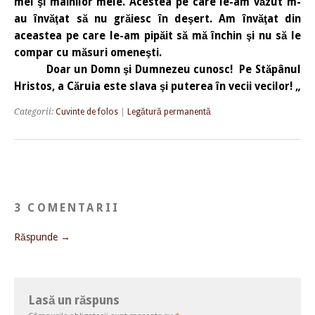
mei şi mâinilor mele. Acestea pe care le-am văzut m-
au învăţat să nu grăiesc în deşert. Am învăţat din
aceastea pe care le-am pipăit să mă închin şi nu să le
compar cu măsuri omeneşti.
Doar un Domn şi Dumnezeu cunosc! Pe Stăpânul
Hristos, a Căruia este slava şi puterea în vecii vecilor! „
Categorii:
Cuvinte de folos
|
Legătură permanentă
3 COMENTARII
Răspunde →
Lasă un răspuns