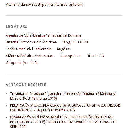
Vitamine duhovnicesti pentru intarirea sufletului
LEGĂTURI
Agenţia de Ştiri "Basilica" a Patriarhiei Române
Biserica Ortodoxa din Moldova
Blog ORTODOX
Psalţii Catedralei Patriarhale
Rugă.ro
Sfânta Mănăstire Pantocrator
Stavropoleos
Trinitas TV
Vatopedu (română)
ARTICOLE RECENTE
Tricântarea Triodului în Joia din a cincea săptămână a Sfântului şi
Marelui Post(18 martie 2010)
PREDICĂ ÎN MIERCUREA CEA CURATĂ DUPĂ LITURGHIA DARURILOR
MAI ÎNAINTE SFINŢITE (16 martie 2016)
Cuvânt de folos după Sf. Maslu: TÂLCUIREA RUGĂCIUNII ÎNTÂI
PENTRU CREDINCIOŞI DIN LITURGHIA DARURILOR MAI ÎNAINTE
SFINŢITE