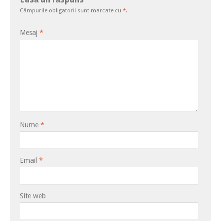
Câmpurile obligatorii sunt marcate cu
*
.
Mesaj
*
Nume
*
Email
*
Site web