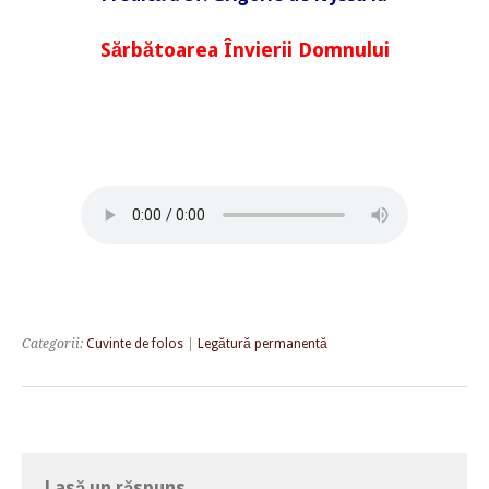
Sărbătoarea Învierii Domnului
Categorii:
Cuvinte de folos
|
Legătură permanentă
Lasă un răspuns