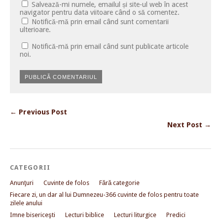
Salvează-mi numele, emailul și site-ul web în acest
navigator pentru data viitoare când o să comentez.
Notifică-mă prin email când sunt comentarii
ulterioare.
Notifică-mă prin email când sunt publicate articole
noi.
← Previous Post
Next Post →
CATEGORII
Anunţuri
Cuvinte de folos
Fără categorie
Fiecare zi, un dar al lui Dumnezeu-366 cuvinte de folos pentru toate
zilele anului
Imne bisericeşti
Lecturi biblice
Lecturi liturgice
Predici