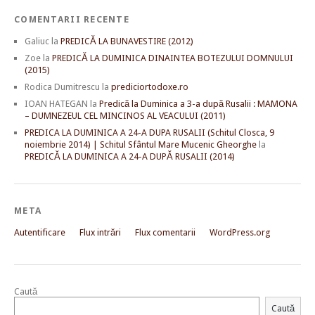
COMENTARII RECENTE
Galiuc
la
PREDICĂ LA BUNAVESTIRE (2012)
Zoe
la
PREDICĂ LA DUMINICA DINAINTEA BOTEZULUI DOMNULUI
(2015)
Rodica Dumitrescu
la
prediciortodoxe.ro
IOAN HATEGAN
la
Predică la Duminica a 3-a după Rusalii : MAMONA
– DUMNEZEUL CEL MINCINOS AL VEACULUI (2011)
PREDICA LA DUMINICA A 24-A DUPA RUSALII (Schitul Closca, 9
noiembrie 2014) | Schitul Sfântul Mare Mucenic Gheorghe
la
PREDICĂ LA DUMINICA A 24-A DUPĂ RUSALII (2014)
META
Autentificare
Flux intrări
Flux comentarii
WordPress.org
Caută
Caută