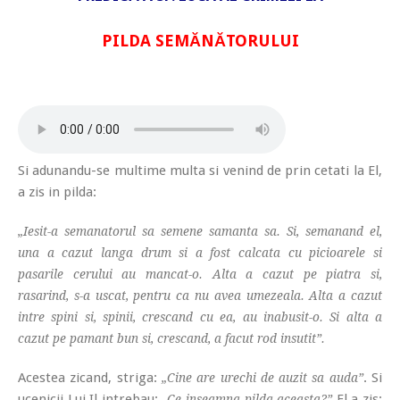
PILDA SEMĂNĂTORULUI
Si adunandu-se multime multa si venind de prin cetati la El,
a zis in pilda:
„Iesit-a semanatorul sa semene samanta sa. Si, semanand el,
una a cazut langa drum si a fost calcata cu picioarele si
pasarile cerului au mancat-o. Alta a cazut pe piatra si,
rasarind, s-a uscat, pentru ca nu avea umezeala. Alta a cazut
intre spini si, spinii, crescand cu ea, au inabusit-o. Si alta a
cazut pe pamant bun si, crescand, a facut rod insutit”.
Acestea zicand, striga:
. Si
„Cine are urechi de auzit sa auda”
ucenicii Lui Il intrebau:
El a zis:
„Ce inseamna pilda aceasta?”