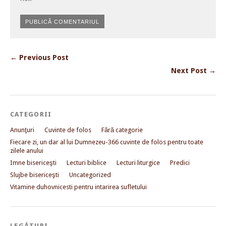
← Previous Post
Next Post →
CATEGORII
Anunţuri
Cuvinte de folos
Fără categorie
Fiecare zi, un dar al lui Dumnezeu-366 cuvinte de folos pentru toate
zilele anului
Imne bisericeşti
Lecturi biblice
Lecturi liturgice
Predici
Slujbe bisericeşti
Uncategorized
Vitamine duhovnicesti pentru intarirea sufletului
LEGĂTURI