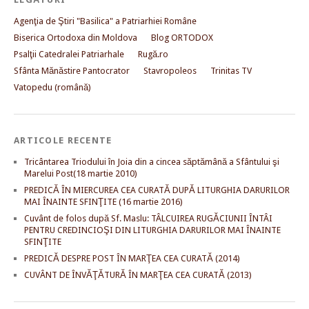
Agenţia de Ştiri "Basilica" a Patriarhiei Române
Biserica Ortodoxa din Moldova
Blog ORTODOX
Psalţii Catedralei Patriarhale
Rugă.ro
Sfânta Mănăstire Pantocrator
Stavropoleos
Trinitas TV
Vatopedu (română)
ARTICOLE RECENTE
Tricântarea Triodului în Joia din a cincea săptămână a Sfântului şi
Marelui Post(18 martie 2010)
PREDICĂ ÎN MIERCUREA CEA CURATĂ DUPĂ LITURGHIA DARURILOR
MAI ÎNAINTE SFINŢITE (16 martie 2016)
Cuvânt de folos după Sf. Maslu: TÂLCUIREA RUGĂCIUNII ÎNTÂI
PENTRU CREDINCIOŞI DIN LITURGHIA DARURILOR MAI ÎNAINTE
SFINŢITE
PREDICĂ DESPRE POST ÎN MARŢEA CEA CURATĂ (2014)
CUVÂNT DE ÎNVĂŢĂTURĂ ÎN MARŢEA CEA CURATĂ (2013)