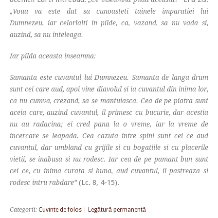
„Voua va este dat sa cunoasteti tainele imparatiei lui
Dumnezeu, iar celorlalti in pilde, ca, vazand, sa nu vada si,
auzind, sa nu inteleaga.
Iar pilda aceasta inseamna:
Samanta este cuvantul lui Dumnezeu. Samanta de langa drum
sunt cei care aud, apoi vine diavolul si ia cuvantul din inima lor,
ca nu cumva, crezand, sa se mantuiasca. Cea de pe piatra sunt
aceia care, auzind cuvantul, il primesc cu bucurie, dar acestia
nu au radacina; ei cred pana la o vreme, iar la vreme de
incercare se leapada. Cea cazuta intre spini sunt cei ce aud
cuvantul, dar umbland cu grijile si cu bogatiile si cu placerile
vietii, se inabusa si nu rodesc. Iar cea de pe pamant bun sunt
cei ce, cu inima curata si buna, aud cuvantul, il pastreaza si
(Lc. 8, 4-15).
rodesc intru rabdare”
Categorii:
Cuvinte de folos
|
Legătură permanentă