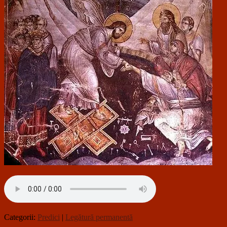
Categorii:
Predici
|
Legătură permanentă