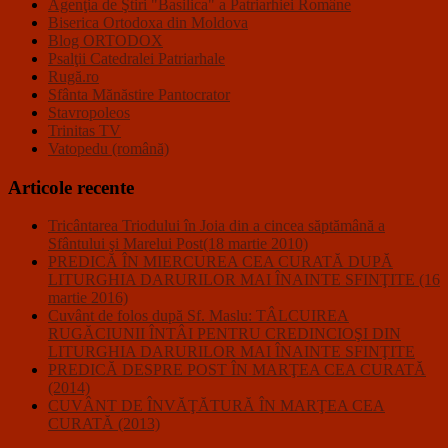
Agenţia de Ştiri "Basilica" a Patriarhiei Române
Biserica Ortodoxa din Moldova
Blog ORTODOX
Psalţii Catedralei Patriarhale
Rugă.ro
Sfânta Mănăstire Pantocrator
Stavropoleos
Trinitas TV
Vatopedu (română)
Articole recente
Tricântarea Triodului în Joia din a cincea săptămână a
Sfântului şi Marelui Post(18 martie 2010)
PREDICĂ ÎN MIERCUREA CEA CURATĂ DUPĂ
LITURGHIA DARURILOR MAI ÎNAINTE SFINŢITE (16
martie 2016)
Cuvânt de folos după Sf. Maslu: TÂLCUIREA
RUGĂCIUNII ÎNTÂI PENTRU CREDINCIOŞI DIN
LITURGHIA DARURILOR MAI ÎNAINTE SFINŢITE
PREDICĂ DESPRE POST ÎN MARŢEA CEA CURATĂ
(2014)
CUVÂNT DE ÎNVĂŢĂTURĂ ÎN MARŢEA CEA
CURATĂ (2013)