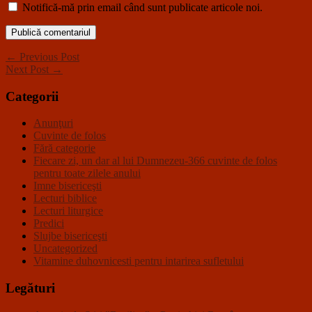
Notifică-mă prin email când sunt publicate articole noi.
← Previous Post
Next Post →
Categorii
Anunţuri
Cuvinte de folos
Fără categorie
Fiecare zi, un dar al lui Dumnezeu-366 cuvinte de folos
pentru toate zilele anului
Imne bisericeşti
Lecturi biblice
Lecturi liturgice
Predici
Slujbe bisericeşti
Uncategorized
Vitamine duhovnicesti pentru intarirea sufletului
Legături