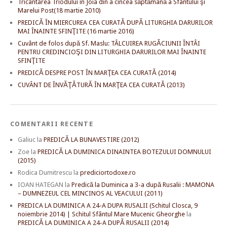
Tricântarea Triodului în Joia din a cincea săptămână a Sfântului şi
Marelui Post(18 martie 2010)
PREDICĂ ÎN MIERCUREA CEA CURATĂ DUPĂ LITURGHIA DARURILOR
MAI ÎNAINTE SFINŢITE (16 martie 2016)
Cuvânt de folos după Sf. Maslu: TÂLCUIREA RUGĂCIUNII ÎNTÂI
PENTRU CREDINCIOŞI DIN LITURGHIA DARURILOR MAI ÎNAINTE
SFINŢITE
PREDICĂ DESPRE POST ÎN MARŢEA CEA CURATĂ (2014)
CUVÂNT DE ÎNVĂŢĂTURĂ ÎN MARŢEA CEA CURATĂ (2013)
COMENTARII RECENTE
Galiuc
la
PREDICĂ LA BUNAVESTIRE (2012)
Zoe
la
PREDICĂ LA DUMINICA DINAINTEA BOTEZULUI DOMNULUI
(2015)
Rodica Dumitrescu
la
prediciortodoxe.ro
IOAN HATEGAN
la
Predică la Duminica a 3-a după Rusalii : MAMONA
– DUMNEZEUL CEL MINCINOS AL VEACULUI (2011)
PREDICA LA DUMINICA A 24-A DUPA RUSALII (Schitul Closca, 9
noiembrie 2014) | Schitul Sfântul Mare Mucenic Gheorghe
la
PREDICĂ LA DUMINICA A 24-A DUPĂ RUSALII (2014)