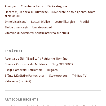
Anunţuri
Cuvinte de folos
Fără categorie
Fiecare zi, un dar al lui Dumnezeu-366 cuvinte de folos pentru toate
zilele anului
Imne bisericeşti
Lecturi biblice
Lecturi liturgice
Predici
Slujbe bisericeşti
Uncategorized
Vitamine duhovnicesti pentru intarirea sufletului
LEGĂTURI
Agenţia de Ştiri "Basilica" a Patriarhiei Române
Biserica Ortodoxa din Moldova
Blog ORTODOX
Psalţii Catedralei Patriarhale
Rugă.ro
Sfânta Mănăstire Pantocrator
Stavropoleos
Trinitas TV
Vatopedu (română)
ARTICOLE RECENTE