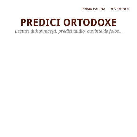
PRIMA PAGINĂ
DESPRE NOI
PREDICI ORTODOXE
P
Lecturi duhovniceşti, predici audio, cuvinte de folos…
R
E
D
I
C
A
Î
P
S
T
E
O
D