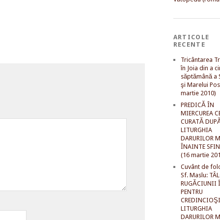
ARTICOLE
RECENTE
Tricântarea Tr
în Joia din a c
săptămână a S
şi Marelui Pos
martie 2010)
PREDICĂ ÎN
MIERCUREA C
CURATĂ DUP
LITURGHIA
DARURILOR M
ÎNAINTE SFI
(16 martie 20
Cuvânt de fol
Sf. Maslu: TÂ
RUGĂCIUNII 
PENTRU
CREDINCIOŞI
LITURGHIA
DARURILOR M