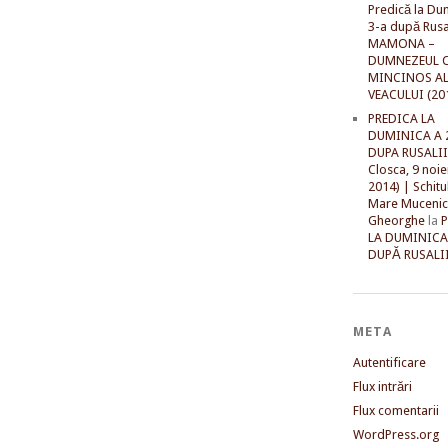
Predică la Du
3-a după Rusal
MAMONA –
DUMNEZEUL C
MINCINOS A
VEACULUI (20
PREDICA LA
DUMINICA A 
DUPA RUSALII 
Closca, 9 noi
2014) | Schitu
Mare Mucenic
Gheorghe
la
LA DUMINICA
DUPĂ RUSALII
META
Autentificare
Flux intrări
Flux comentarii
WordPress.org