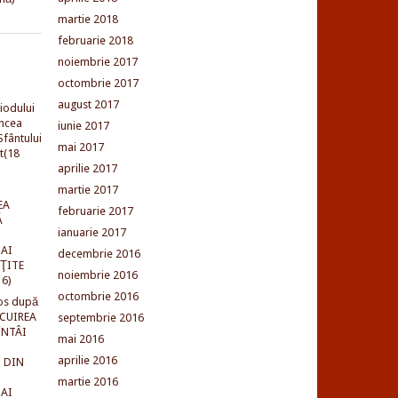
martie 2018
februarie 2018
noiembrie 2017
octombrie 2017
august 2017
iodului
incea
iunie 2017
fântului
mai 2017
t(18
aprilie 2017
martie 2017
EA
februarie 2017
Ă
ianuarie 2017
AI
decembrie 2016
NŢITE
noiembrie 2016
16)
octombrie 2016
os după
LCUIREA
septembrie 2016
ÎNTÂI
mai 2016
aprilie 2016
 DIN
martie 2016
AI