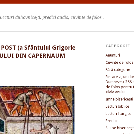
Lecturi duhovniceşti, predici audio, cuvinte de folos…
CATEGORII
OST (a Sfântului Grigorie
GULUI DIN CAPERNAUM
Anunţuri
Cuvinte de folos
Fără categorie
Fiecare zi, un dar 
Dumnezeu-366 c
de folos pentru 
zilele anului
Imne bisericeşti
Lecturi biblice
Lecturi liturgice
Predici
Slujbe bisericeşt