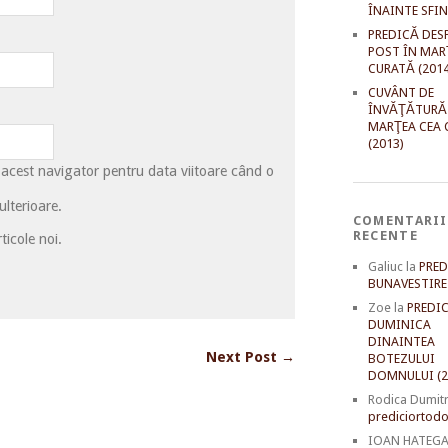
ÎNAINTE SFI
PREDICĂ DES
POST ÎN MAR
CURATĂ (2014
CUVÂNT DE
ÎNVĂŢĂTURĂ
MARŢEA CEA 
(2013)
 acest navigator pentru data viitoare când o
lterioare.
COMENTARII
RECENTE
ticole noi.
Galiuc
la
PRED
BUNAVESTIRE 
Zoe
la
PREDIC
DUMINICA
DINAINTEA
Next Post →
BOTEZULUI
DOMNULUI (2
Rodica Dumit
prediciortodo
IOAN HATEG