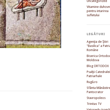
Uncategorized
Vitamine duhovni
pentru intarirea
sufletului
LEGĂTURI
Agenţia de Ştiri
"Basilica" a Patri
Române
Biserica Ortodo
Moldova
Blog ORTODOX
Psalţii Catedralei
Patriarhale
Rugă.ro
Sfânta Mănăstir
Pantocrator
Stavropoleos
Trinitas TV
Vatopedu (româ