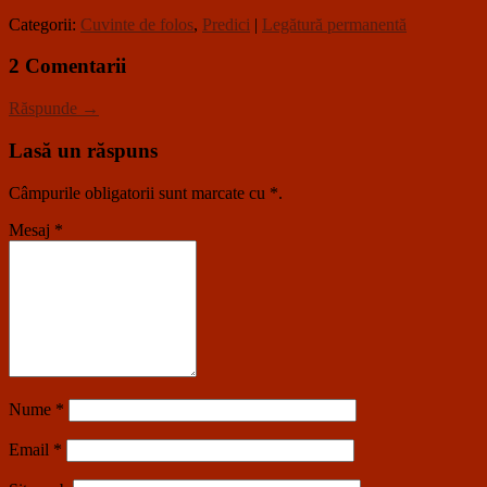
Categorii:
Cuvinte de folos
,
Predici
|
Legătură permanentă
2 Comentarii
Răspunde →
Lasă un răspuns
Câmpurile obligatorii sunt marcate cu
*
.
Mesaj
*
Nume
*
Email
*