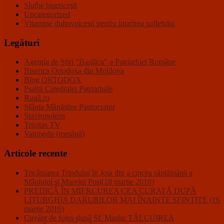
Slujbe bisericeşti
Uncategorized
Vitamine duhovnicesti pentru intarirea sufletului
Legături
Agenţia de Ştiri "Basilica" a Patriarhiei Române
Biserica Ortodoxa din Moldova
Blog ORTODOX
Psalţii Catedralei Patriarhale
Rugă.ro
Sfânta Mănăstire Pantocrator
Stavropoleos
Trinitas TV
Vatopedu (română)
Articole recente
Tricântarea Triodului în Joia din a cincea săptămână a
Sfântului şi Marelui Post(18 martie 2010)
PREDICĂ ÎN MIERCUREA CEA CURATĂ DUPĂ
LITURGHIA DARURILOR MAI ÎNAINTE SFINŢITE (16
martie 2016)
Cuvânt de folos după Sf. Maslu: TÂLCUIREA