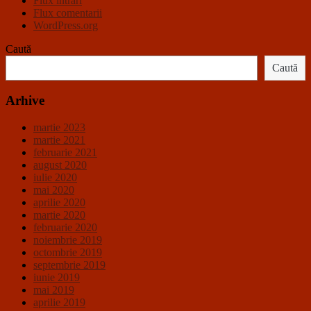
Flux intrări
Flux comentarii
WordPress.org
Caută
Caută
Arhive
martie 2023
martie 2021
februarie 2021
august 2020
iulie 2020
mai 2020
aprilie 2020
martie 2020
februarie 2020
noiembrie 2019
octombrie 2019
septembrie 2019
iunie 2019
mai 2019
aprilie 2019