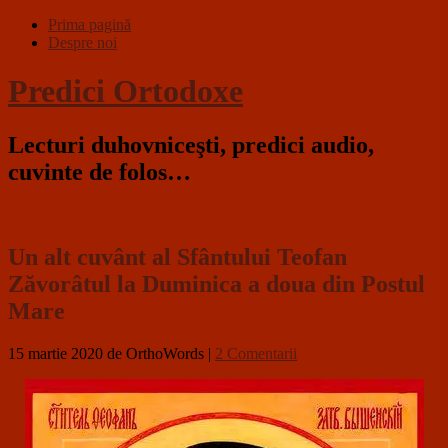
Prima pagină
Despre noi
Predici Ortodoxe
Lecturi duhovniceşti, predici audio,
cuvinte de folos…
Un alt cuvânt al Sfântului Teofan
Zăvorâtul la Duminica a doua din Postul
Mare
15 martie 2020
de OrthoWords
|
2 Comentarii