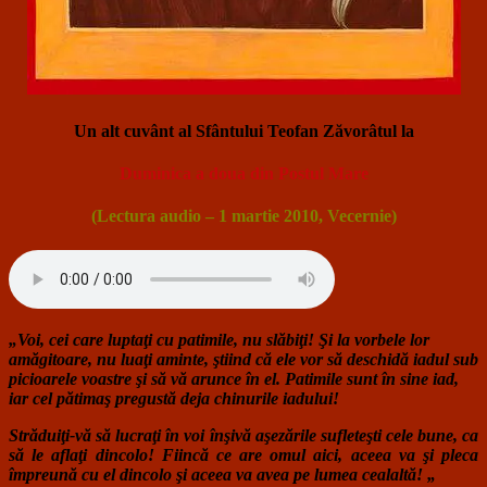
Un alt cuvânt al Sfântului Teofan Zăvorâtul la
Duminica a doua din Postul Mare
(Lectura audio – 1 martie 2010, Vecernie)
„Voi, cei care luptaţi cu patimile, nu slăbiţi! Şi la vorbele lor
amăgitoare, nu luaţi aminte, ştiind că ele vor să deschidă iadul sub
picioarele voastre şi să vă arunce în el. Patimile sunt în sine iad,
iar cel pătimaş pregustă deja chinurile iadului!
Străduiţi-vă să lucraţi în voi înşivă aşezările sufleteşti cele bune, ca
să le aflaţi dincolo! Fiincă ce are omul aici, aceea va şi pleca
împreună cu el dincolo şi aceea va avea pe lumea cealaltă! „