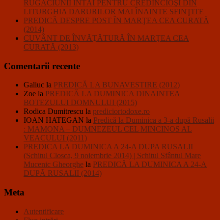
RUGĂCIUNII ÎNTÂI PENTRU CREDINCIOŞI DIN
LITURGHIA DARURILOR MAI ÎNAINTE SFINŢITE
PREDICĂ DESPRE POST ÎN MARŢEA CEA CURATĂ
(2014)
CUVÂNT DE ÎNVĂŢĂTURĂ ÎN MARŢEA CEA
CURATĂ (2013)
Comentarii recente
Galiuc
la
PREDICĂ LA BUNAVESTIRE (2012)
Zoe
la
PREDICĂ LA DUMINICA DINAINTEA
BOTEZULUI DOMNULUI (2015)
Rodica Dumitrescu
la
prediciortodoxe.ro
IOAN HATEGAN
la
Predică la Duminica a 3-a după Rusalii
: MAMONA – DUMNEZEUL CEL MINCINOS AL
VEACULUI (2011)
PREDICA LA DUMINICA A 24-A DUPA RUSALII
(Schitul Closca, 9 noiembrie 2014) | Schitul Sfântul Mare
Mucenic Gheorghe
la
PREDICĂ LA DUMINICA A 24-A
DUPĂ RUSALII (2014)
Meta
Autentificare