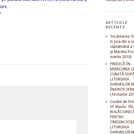
dare.
*
ARTICOLE
RECENTE
Tricântarea Tr
în Joia din a c
săptămână a S
şi Marelui Pos
martie 2010)
PREDICĂ ÎN
MIERCUREA C
CURATĂ DUP
LITURGHIA
DARURILOR M
ÎNAINTE SFI
(16 martie 20
Cuvânt de fol
Sf. Maslu: TÂ
RUGĂCIUNII 
PENTRU
CREDINCIOŞI
LITURGHIA
DARURILOR M