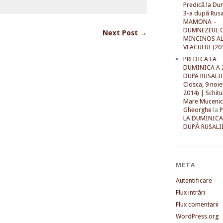
Predică la Du
3-a după Rusal
MAMONA –
DUMNEZEUL C
Next Post →
MINCINOS A
VEACULUI (20
PREDICA LA
DUMINICA A 
DUPA RUSALII 
Closca, 9 noi
2014) | Schitu
Mare Mucenic
Gheorghe
la
LA DUMINICA
DUPĂ RUSALII
META
Autentificare
Flux intrări
Flux comentarii
WordPress.org