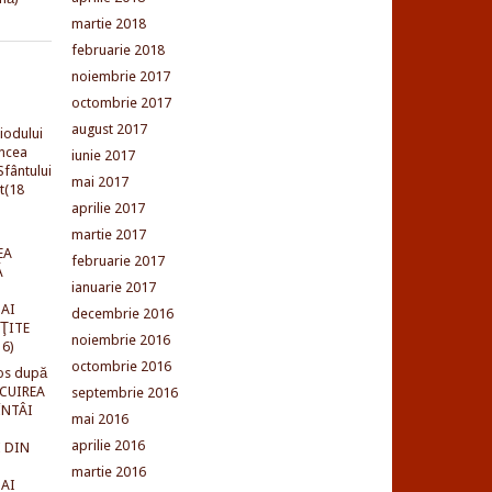
martie 2018
februarie 2018
noiembrie 2017
octombrie 2017
august 2017
iodului
incea
iunie 2017
fântului
mai 2017
t(18
aprilie 2017
martie 2017
EA
februarie 2017
Ă
ianuarie 2017
AI
decembrie 2016
NŢITE
noiembrie 2016
16)
octombrie 2016
os după
LCUIREA
septembrie 2016
ÎNTÂI
mai 2016
aprilie 2016
 DIN
martie 2016
AI