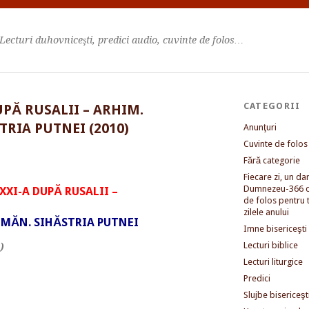
Lecturi duhovniceşti, predici audio, cuvinte de folos…
CATEGORII
UPĂ RUSALII – ARHIM.
TRIA PUTNEI (2010)
Anunţuri
Cuvinte de folos
Fără categorie
Fiecare zi, un dar 
Dumnezeu-366 c
XXI-A DUPĂ RUSALII –
de folos pentru 
zilele anului
 MĂN. SIHĂSTRIA PUTNEI
Imne bisericeşti
Lecturi biblice
)
Lecturi liturgice
Predici
Slujbe bisericeşt