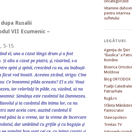
Uncategorized
Vitamine duhovni
pentru intarirea
sufletului
 dupa Rusalii
inodul VII Ecumenic –
LEGĂTURI
, 5-15
Agenţia de Ştiri
nd el, una a căzut lângă drum şi a fost
"Basilica" a Patri
Române
Şi alta a căzut pe piatră, şi, răsărind, s-a
Biserica Ortodo
tre spini şi spinii, crescând cu ea, au înăbuşit-
Moldova
a făcut rod însutit. Acestea zicând, striga: Cine
Blog ORTODOX
ebau: Ce înseamnă pilda aceasta? El a zis: Vouă
Psalţii Catedralei
zeu, iar celorlalţi în pilde, ca, văzând, să nu
Patriarhale
 înseamnă: Sămânţa este cuvântul lui Dumnezeu.
Rugă.ro
iavolul şi ia cuvântul din inima lor, ca nu
Sfânta Mănăstir
tră sunt aceia care, auzind cuvântul îl
Pantocrator
cred până la o vreme, iar la vreme de încercare
Stavropoleos
vântul, dar umblând cu grijile şi cu bogăţia şi
Trinitas TV
 de pe pământ bun sunt cei ce, cu inimă curată şi
Vatopedu (româ