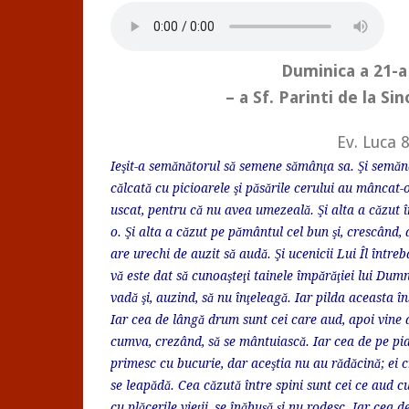
Duminica a 21-a
– a Sf. Parinti de la S
Ev. Luca 8
Ieşit-a semănătorul să semene sămânţa sa. Şi semănâ
călcată cu picioarele şi păsările cerului au mâncat-o. 
uscat, pentru că nu avea umezeală. Şi alta a căzut în
o. Şi alta a căzut pe pământul cel bun şi, crescând, 
are urechi de auzit să audă. Şi ucenicii Lui Îl într
vă este dat să cunoaşteţi tainele împărăţiei lui Dumne
vadă şi, auzind, să nu înţeleagă. Iar pilda aceasta
Iar cea de lângă drum sunt cei care aud, apoi vine d
cumva, crezând, să se mântuiască. Iar cea de pe pia
primesc cu bucurie, dar aceştia nu au rădăcină; ei 
se leapădă. Cea căzută între spini sunt cei ce aud cu
cu plăcerile vieţii, se înăbuşă şi nu rodesc. Iar cea