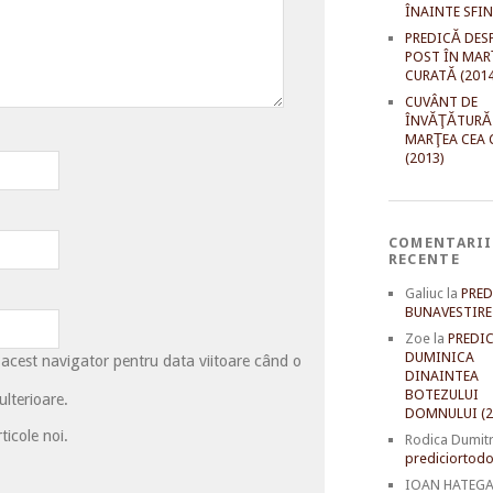
ÎNAINTE SFI
PREDICĂ DES
POST ÎN MAR
CURATĂ (2014
CUVÂNT DE
ÎNVĂŢĂTURĂ
MARŢEA CEA 
(2013)
COMENTARII
RECENTE
Galiuc
la
PRED
BUNAVESTIRE 
Zoe
la
PREDIC
DUMINICA
 acest navigator pentru data viitoare când o
DINAINTEA
BOTEZULUI
lterioare.
DOMNULUI (2
ticole noi.
Rodica Dumit
prediciortodo
IOAN HATEG