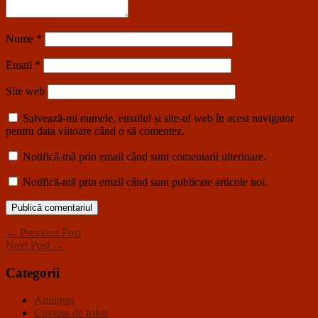
Nume
*
Email
*
Site web
Salvează-mi numele, emailul și site-ul web în acest navigator
pentru data viitoare când o să comentez.
Notifică-mă prin email când sunt comentarii ulterioare.
Notifică-mă prin email când sunt publicate articole noi.
← Previous Post
Next Post →
Categorii
Anunţuri
Cuvinte de folos