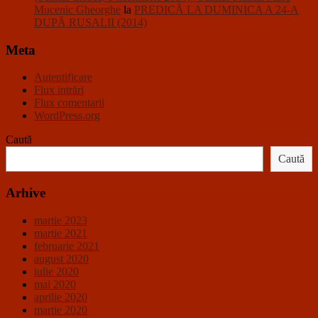
Mucenic Gheorghe
la
PREDICĂ LA DUMINICA A 24-A
DUPĂ RUSALII (2014)
Meta
Autentificare
Flux intrări
Flux comentarii
WordPress.org
Caută
Caută
Arhive
martie 2023
martie 2021
februarie 2021
august 2020
iulie 2020
mai 2020
aprilie 2020
martie 2020