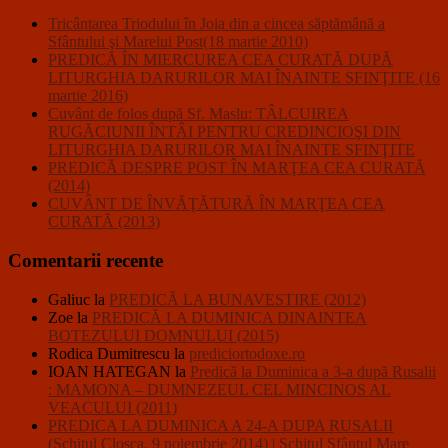
Tricântarea Triodului în Joia din a cincea săptămână a
Sfântului şi Marelui Post(18 martie 2010)
PREDICĂ ÎN MIERCUREA CEA CURATĂ DUPĂ
LITURGHIA DARURILOR MAI ÎNAINTE SFINŢITE (16
martie 2016)
Cuvânt de folos după Sf. Maslu: TÂLCUIREA
RUGĂCIUNII ÎNTÂI PENTRU CREDINCIOŞI DIN
LITURGHIA DARURILOR MAI ÎNAINTE SFINŢITE
PREDICĂ DESPRE POST ÎN MARŢEA CEA CURATĂ
(2014)
CUVÂNT DE ÎNVĂŢĂTURĂ ÎN MARŢEA CEA
CURATĂ (2013)
Comentarii recente
Galiuc
la
PREDICĂ LA BUNAVESTIRE (2012)
Zoe
la
PREDICĂ LA DUMINICA DINAINTEA
BOTEZULUI DOMNULUI (2015)
Rodica Dumitrescu
la
prediciortodoxe.ro
IOAN HATEGAN
la
Predică la Duminica a 3-a după Rusalii
: MAMONA – DUMNEZEUL CEL MINCINOS AL
VEACULUI (2011)
PREDICA LA DUMINICA A 24-A DUPA RUSALII
(Schitul Closca, 9 noiembrie 2014) | Schitul Sfântul Mare