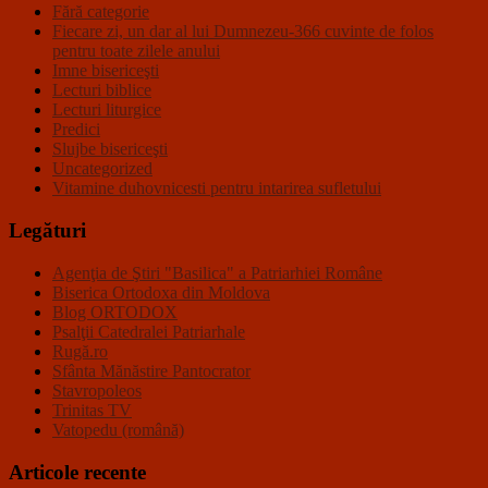
Fără categorie
Fiecare zi, un dar al lui Dumnezeu-366 cuvinte de folos
pentru toate zilele anului
Imne bisericeşti
Lecturi biblice
Lecturi liturgice
Predici
Slujbe bisericeşti
Uncategorized
Vitamine duhovnicesti pentru intarirea sufletului
Legături
Agenţia de Ştiri "Basilica" a Patriarhiei Române
Biserica Ortodoxa din Moldova
Blog ORTODOX
Psalţii Catedralei Patriarhale
Rugă.ro
Sfânta Mănăstire Pantocrator
Stavropoleos
Trinitas TV
Vatopedu (română)
Articole recente