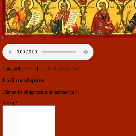
Categorii:
Predici
|
Legătură permanentă
Lasă un răspuns
Câmpurile obligatorii sunt marcate cu
*
.
Mesaj
*