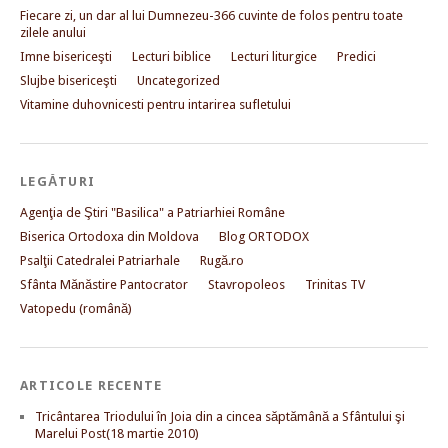
Fiecare zi, un dar al lui Dumnezeu-366 cuvinte de folos pentru toate
zilele anului
Imne bisericeşti
Lecturi biblice
Lecturi liturgice
Predici
Slujbe bisericeşti
Uncategorized
Vitamine duhovnicesti pentru intarirea sufletului
LEGĂTURI
Agenţia de Ştiri "Basilica" a Patriarhiei Române
Biserica Ortodoxa din Moldova
Blog ORTODOX
Psalţii Catedralei Patriarhale
Rugă.ro
Sfânta Mănăstire Pantocrator
Stavropoleos
Trinitas TV
Vatopedu (română)
ARTICOLE RECENTE
Tricântarea Triodului în Joia din a cincea săptămână a Sfântului şi
Marelui Post(18 martie 2010)