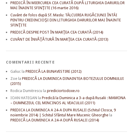
PREDICĂ ÎN MIERCUREA CEA CURATĂ DUPĂ LITURGHIA DARURILOR
MAI ÎNAINTE SFINŢITE (16 martie 2016)
Cuvânt de folos după Sf. Maslu: TÂLCUIREA RUGĂCIUNII ÎNTÂI
PENTRU CREDINCIOŞI DIN LITURGHIA DARURILOR MAI ÎNAINTE
SFINŢITE
PREDICĂ DESPRE POST ÎN MARŢEA CEA CURATĂ (2014)
CUVÂNT DE ÎNVĂŢĂTURĂ ÎN MARŢEA CEA CURATĂ (2013)
COMENTARII RECENTE
Galiuc
la
PREDICĂ LA BUNAVESTIRE (2012)
Zoe
la
PREDICĂ LA DUMINICA DINAINTEA BOTEZULUI DOMNULUI
(2015)
Rodica Dumitrescu
la
prediciortodoxe.ro
IOAN HATEGAN
la
Predică la Duminica a 3-a după Rusalii : MAMONA
– DUMNEZEUL CEL MINCINOS AL VEACULUI (2011)
PREDICA LA DUMINICA A 24-A DUPA RUSALII (Schitul Closca, 9
noiembrie 2014) | Schitul Sfântul Mare Mucenic Gheorghe
la
PREDICĂ LA DUMINICA A 24-A DUPĂ RUSALII (2014)