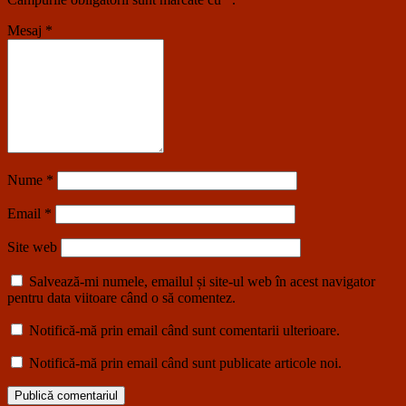
Mesaj
*
Nume
*
Email
*
Site web
Salvează-mi numele, emailul și site-ul web în acest navigator
pentru data viitoare când o să comentez.
Notifică-mă prin email când sunt comentarii ulterioare.
Notifică-mă prin email când sunt publicate articole noi.