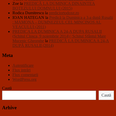
Zoe
la
PREDICĂ LA DUMINICA DINAINTEA
BOTEZULUI DOMNULUI (2015)
Rodica Dumitrescu
la
prediciortodoxe.ro
IOAN HATEGAN
la
Predică la Duminica a 3-a după Rusalii
: MAMONA – DUMNEZEUL CEL MINCINOS AL
VEACULUI (2011)
PREDICA LA DUMINICA A 24-A DUPA RUSALII
(Schitul Closca, 9 noiembrie 2014) | Schitul Sfântul Mare
Mucenic Gheorghe
la
PREDICĂ LA DUMINICA A 24-A
DUPĂ RUSALII (2014)
Meta
Autentificare
Flux intrări
Flux comentarii
WordPress.org
Caută
Caută
Arhive