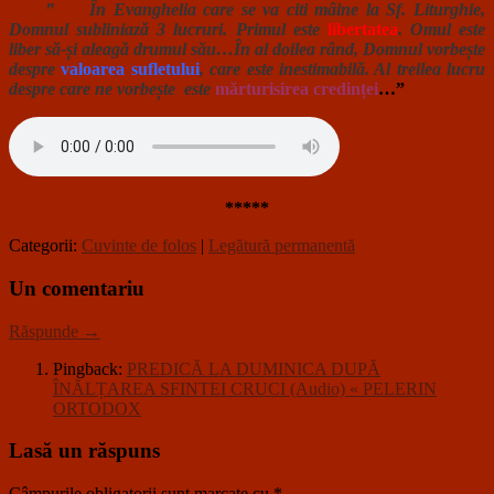
” În Evanghelia care se va citi mâine la Sf. Liturghie,
Domnul subliniază 3 lucruri. Primul este
libertatea
. Omul este
liber să-și aleagă drumul său…În al doilea rând, Domnul vorbește
despre
valoarea sufletului
, care este inestimabilă. Al treilea lucru
despre care ne vorbește este
mărturisirea credinței
…”
*****
Categorii:
Cuvinte de folos
|
Legătură permanentă
Un comentariu
Răspunde →
Pingback:
PREDICĂ LA DUMINICA DUPĂ
ÎNĂLȚAREA SFINTEI CRUCI (Audio) « PELERIN
ORTODOX
Lasă un răspuns
Câmpurile obligatorii sunt marcate cu
*
.