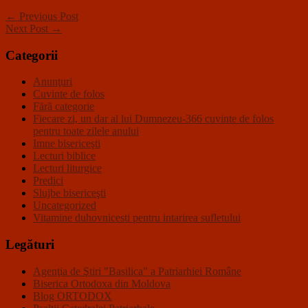
← Previous Post
Next Post →
Categorii
Anunţuri
Cuvinte de folos
Fără categorie
Fiecare zi, un dar al lui Dumnezeu-366 cuvinte de folos
pentru toate zilele anului
Imne bisericeşti
Lecturi biblice
Lecturi liturgice
Predici
Slujbe bisericeşti
Uncategorized
Vitamine duhovnicesti pentru intarirea sufletului
Legături
Agenţia de Ştiri "Basilica" a Patriarhiei Române
Biserica Ortodoxa din Moldova
Blog ORTODOX