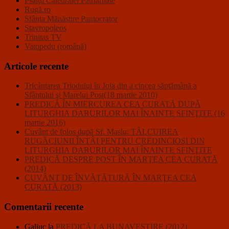
Psalţii Catedralei Patriarhale
Rugă.ro
Sfânta Mănăstire Pantocrator
Stavropoleos
Trinitas TV
Vatopedu (română)
Articole recente
Tricântarea Triodului în Joia din a cincea săptămână a
Sfântului şi Marelui Post(18 martie 2010)
PREDICĂ ÎN MIERCUREA CEA CURATĂ DUPĂ
LITURGHIA DARURILOR MAI ÎNAINTE SFINŢITE (16
martie 2016)
Cuvânt de folos după Sf. Maslu: TÂLCUIREA
RUGĂCIUNII ÎNTÂI PENTRU CREDINCIOŞI DIN
LITURGHIA DARURILOR MAI ÎNAINTE SFINŢITE
PREDICĂ DESPRE POST ÎN MARŢEA CEA CURATĂ
(2014)
CUVÂNT DE ÎNVĂŢĂTURĂ ÎN MARŢEA CEA
CURATĂ (2013)
Comentarii recente
Galiuc
la
PREDICĂ LA BUNAVESTIRE (2012)