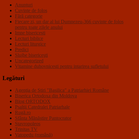
Anunţuri
Cuvinte de folos
Fără categorie
Fiecare zi, un dar al lui Dumnezeu-366 cuvinte de folos
pentru toate zilele anului
Imne bisericeşti
Lecturi biblice
Lecturi liturgice
Predici
Slujbe bisericeşti
Uncategorized
Vitamine duhovnicesti pentru intarirea sufletului
Legături
Agenţia de Ştiri "Basilica" a Patriarhiei Române
Biserica Ortodoxa din Moldova
Blog ORTODOX
Psalţii Catedralei Patriarhale
Rugă.ro
Sfânta Mănăstire Pantocrator
Stavropoleos
Trinitas TV
Vatopedu (română)