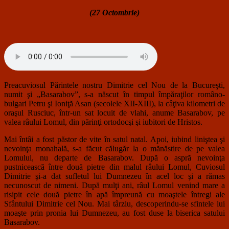
(27 Octombrie)
Preacuviosul Părintele nostru Dimitrie cel Nou de la Bucureşti,
numit şi „Basarabov”, s-a născut în timpul împăraţilor româno-
bulgari Petru şi Ioniţă Asan (secolele XII-XIII), la câţiva kilometri de
oraşul Rusciuc, într-un sat locuit de vlahi, anume Basarabov, pe
valea râului Lomul, din părinţi ortodocşi şi iubitori de Hristos.
Mai întâi a fost păstor de vite în satul natal. Apoi, iubind liniştea şi
nevoinţa monahală, s-a făcut călugăr la o mănăstire de pe valea
Lomului, nu departe de Basarabov. După o aspră nevoinţa
pustnicească între două pietre din malul râului Lomul, Cuviosul
Dimitrie şi-a dat sufletul lui Dumnezeu în acel loc şi a rămas
necunoscut de nimeni. După mulţi ani, râul Lomul venind mare a
risipit cele două pietre în apă împreună cu moaştele întregi ale
Sfântului Dimitrie cel Nou. Mai târziu, descoperindu-se sfintele lui
moaşte prin pronia lui Dumnezeu, au fost duse la biserica satului
Basarabov.