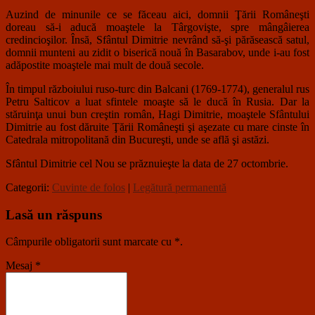
Auzind de minunile ce se făceau aici, domnii Ţării Româneşti
doreau să-i aducă moaştele la Târgovişte, spre mângâierea
credincioşilor. Însă, Sfântul Dimitrie nevrând să-şi părăsească satul,
domnii munteni au zidit o biserică nouă în Basarabov, unde i-au fost
adăpostite moaştele mai mult de două secole.
În timpul războiului ruso-turc din Balcani (1769-1774), generalul rus
Petru Salticov a luat sfintele moaşte să le ducă în Rusia. Dar la
stăruinţa unui bun creştin român, Hagi Dimitrie, moaştele Sfântului
Dimitrie au fost dăruite Ţării Româneşti şi aşezate cu mare cinste în
Catedrala mitropolitană din Bucureşti, unde se află şi astăzi.
Sfântul Dimitrie cel Nou se prăznuieşte la data de 27 octombrie.
Categorii:
Cuvinte de folos
|
Legătură permanentă
Lasă un răspuns
Câmpurile obligatorii sunt marcate cu
*
.
Mesaj
*