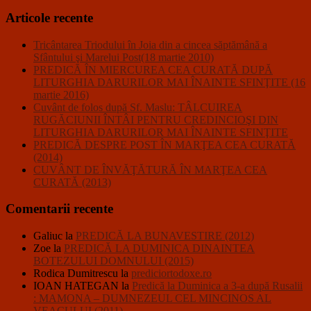
Articole recente
Tricântarea Triodului în Joia din a cincea săptămână a
Sfântului şi Marelui Post(18 martie 2010)
PREDICĂ ÎN MIERCUREA CEA CURATĂ DUPĂ
LITURGHIA DARURILOR MAI ÎNAINTE SFINŢITE (16
martie 2016)
Cuvânt de folos după Sf. Maslu: TÂLCUIREA
RUGĂCIUNII ÎNTÂI PENTRU CREDINCIOŞI DIN
LITURGHIA DARURILOR MAI ÎNAINTE SFINŢITE
PREDICĂ DESPRE POST ÎN MARŢEA CEA CURATĂ
(2014)
CUVÂNT DE ÎNVĂŢĂTURĂ ÎN MARŢEA CEA
CURATĂ (2013)
Comentarii recente
Galiuc
la
PREDICĂ LA BUNAVESTIRE (2012)
Zoe
la
PREDICĂ LA DUMINICA DINAINTEA
BOTEZULUI DOMNULUI (2015)
Rodica Dumitrescu
la
prediciortodoxe.ro
IOAN HATEGAN
la
Predică la Duminica a 3-a după Rusalii
: MAMONA – DUMNEZEUL CEL MINCINOS AL
VEACULUI (2011)