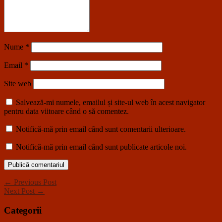
Nume
*
Email
*
Site web
Salvează-mi numele, emailul și site-ul web în acest navigator
pentru data viitoare când o să comentez.
Notifică-mă prin email când sunt comentarii ulterioare.
Notifică-mă prin email când sunt publicate articole noi.
← Previous Post
Next Post →
Categorii