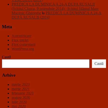
PREDICA LA DUMINICA A 24-A DUPA RUSALII
(Schitul Closca, 9 noiembrie 2014) | Schitul Sfântul Mare
Mucenic Gheorghe
la
PREDICĂ LA DUMINICA A 24-A
DUPĂ RUSALII (2014)
Meta
Autentificare
Flux intrări
Flux comentarii
WordPress.org
Caută
Caută
Arhive
martie 2023
martie 2021
februarie 2021
august 2020
iulie 2020
mai 2020