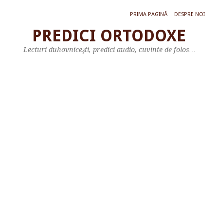
PRIMA PAGINĂ
DESPRE NOI
PREDICI ORTODOXE
P
Lecturi duhovniceşti, predici audio, cuvinte de folos…
R
E
D
I
C
Ă
L
A
P
R
A
Z
N