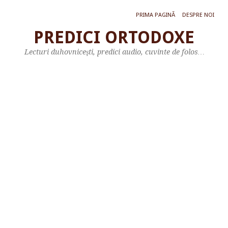
PRIMA PAGINĂ
DESPRE NOI
PREDICI ORTODOXE
P
Lecturi duhovniceşti, predici audio, cuvinte de folos…
R
E
D
I
C
A
M
I
T
R
O
P
O