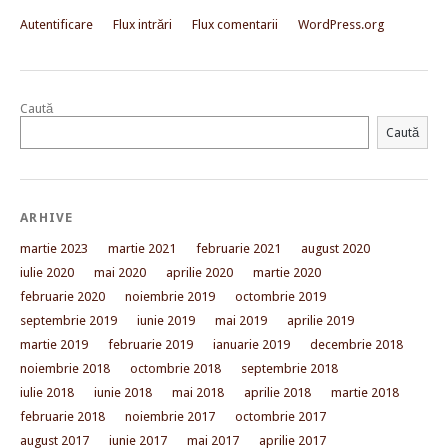
Autentificare
Flux intrări
Flux comentarii
WordPress.org
Caută
Caută
ARHIVE
martie 2023
martie 2021
februarie 2021
august 2020
iulie 2020
mai 2020
aprilie 2020
martie 2020
februarie 2020
noiembrie 2019
octombrie 2019
septembrie 2019
iunie 2019
mai 2019
aprilie 2019
martie 2019
februarie 2019
ianuarie 2019
decembrie 2018
noiembrie 2018
octombrie 2018
septembrie 2018
iulie 2018
iunie 2018
mai 2018
aprilie 2018
martie 2018
februarie 2018
noiembrie 2017
octombrie 2017
august 2017
iunie 2017
mai 2017
aprilie 2017