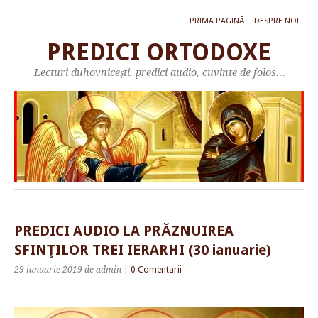
PRIMA PAGINĂ
DESPRE NOI
PREDICI ORTODOXE
Lecturi duhovniceşti, predici audio, cuvinte de folos…
PREDICI AUDIO LA PRĂZNUIREA
SFINŢILOR TREI IERARHI (30 ianuarie)
29 ianuarie 2019
de admin
|
0 Comentarii