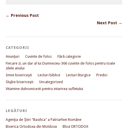
← Previous Post
Next Post →
CATEGORII
Anunţuri
Cuvinte de folos
Fără categorie
Fiecare zi, un dar al lui Dumnezeu-366 cuvinte de folos pentru toate
zilele anului
Imne bisericeşti
Lecturi biblice
Lecturi liturgice
Predici
Slujbe bisericeşti
Uncategorized
Vitamine duhovnicesti pentru intarirea sufletului
LEGĂTURI
Agenţia de Ştiri "Basilica" a Patriarhiei Române
Biserica Ortodoxa din Moldova
Blog ORTODOX