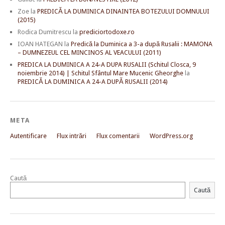
Zoe
la
PREDICĂ LA DUMINICA DINAINTEA BOTEZULUI DOMNULUI
(2015)
Rodica Dumitrescu
la
prediciortodoxe.ro
IOAN HATEGAN
la
Predică la Duminica a 3-a după Rusalii : MAMONA
– DUMNEZEUL CEL MINCINOS AL VEACULUI (2011)
PREDICA LA DUMINICA A 24-A DUPA RUSALII (Schitul Closca, 9
noiembrie 2014) | Schitul Sfântul Mare Mucenic Gheorghe
la
PREDICĂ LA DUMINICA A 24-A DUPĂ RUSALII (2014)
META
Autentificare
Flux intrări
Flux comentarii
WordPress.org
Caută
Caută