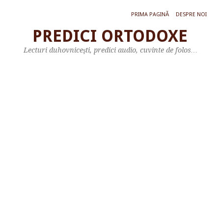
PRIMA PAGINĂ
DESPRE NOI
PREDICI ORTODOXE
P
Lecturi duhovniceşti, predici audio, cuvinte de folos…
R
E
D
I
C
A
P
R
E
A
F
E
R