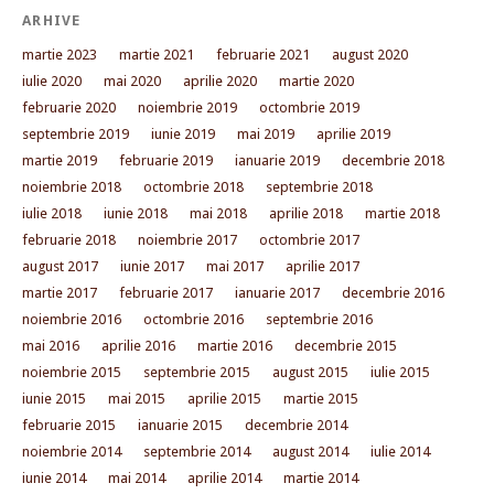
ARHIVE
martie 2023
martie 2021
februarie 2021
august 2020
iulie 2020
mai 2020
aprilie 2020
martie 2020
februarie 2020
noiembrie 2019
octombrie 2019
septembrie 2019
iunie 2019
mai 2019
aprilie 2019
martie 2019
februarie 2019
ianuarie 2019
decembrie 2018
noiembrie 2018
octombrie 2018
septembrie 2018
iulie 2018
iunie 2018
mai 2018
aprilie 2018
martie 2018
februarie 2018
noiembrie 2017
octombrie 2017
august 2017
iunie 2017
mai 2017
aprilie 2017
martie 2017
februarie 2017
ianuarie 2017
decembrie 2016
noiembrie 2016
octombrie 2016
septembrie 2016
mai 2016
aprilie 2016
martie 2016
decembrie 2015
noiembrie 2015
septembrie 2015
august 2015
iulie 2015
iunie 2015
mai 2015
aprilie 2015
martie 2015
februarie 2015
ianuarie 2015
decembrie 2014
noiembrie 2014
septembrie 2014
august 2014
iulie 2014
iunie 2014
mai 2014
aprilie 2014
martie 2014