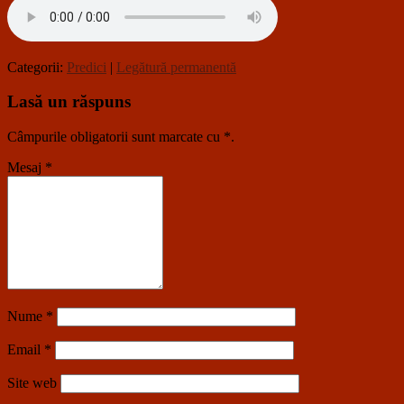
Categorii:
Predici
|
Legătură permanentă
Lasă un răspuns
Câmpurile obligatorii sunt marcate cu
*
.
Mesaj
*
Nume
*
Email
*
Site web