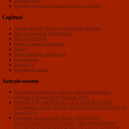
Uncategorized
Vitamine duhovnicesti pentru intarirea sufletului
Legături
Agenţia de Ştiri "Basilica" a Patriarhiei Române
Biserica Ortodoxa din Moldova
Blog ORTODOX
Psalţii Catedralei Patriarhale
Rugă.ro
Sfânta Mănăstire Pantocrator
Stavropoleos
Trinitas TV
Vatopedu (română)
Articole recente
Tricântarea Triodului în Joia din a cincea săptămână a
Sfântului şi Marelui Post(18 martie 2010)
PREDICĂ ÎN MIERCUREA CEA CURATĂ DUPĂ
LITURGHIA DARURILOR MAI ÎNAINTE SFINŢITE (16
martie 2016)
Cuvânt de folos după Sf. Maslu: TÂLCUIREA
RUGĂCIUNII ÎNTÂI PENTRU CREDINCIOŞI DIN
LITURGHIA DARURILOR MAI ÎNAINTE SFINŢITE