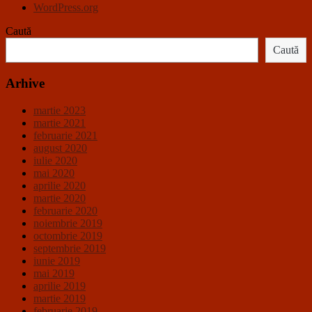
WordPress.org
Caută
Caută
Arhive
martie 2023
martie 2021
februarie 2021
august 2020
iulie 2020
mai 2020
aprilie 2020
martie 2020
februarie 2020
noiembrie 2019
octombrie 2019
septembrie 2019
iunie 2019
mai 2019
aprilie 2019
martie 2019
februarie 2019