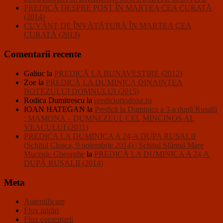
PREDICĂ DESPRE POST ÎN MARŢEA CEA CURATĂ
(2014)
CUVÂNT DE ÎNVĂŢĂTURĂ ÎN MARŢEA CEA
CURATĂ (2013)
Comentarii recente
Galiuc
la
PREDICĂ LA BUNAVESTIRE (2012)
Zoe
la
PREDICĂ LA DUMINICA DINAINTEA
BOTEZULUI DOMNULUI (2015)
Rodica Dumitrescu
la
prediciortodoxe.ro
IOAN HATEGAN
la
Predică la Duminica a 3-a după Rusalii
: MAMONA – DUMNEZEUL CEL MINCINOS AL
VEACULUI (2011)
PREDICA LA DUMINICA A 24-A DUPA RUSALII
(Schitul Closca, 9 noiembrie 2014) | Schitul Sfântul Mare
Mucenic Gheorghe
la
PREDICĂ LA DUMINICA A 24-A
DUPĂ RUSALII (2014)
Meta
Autentificare
Flux intrări
Flux comentarii