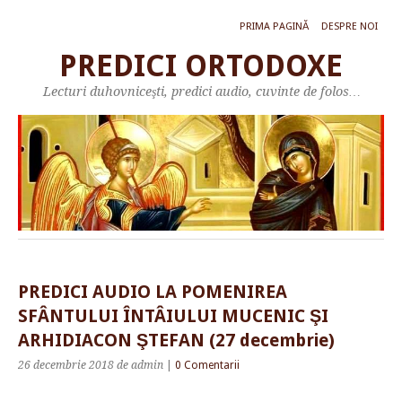
PRIMA PAGINĂ
DESPRE NOI
PREDICI ORTODOXE
Lecturi duhovniceşti, predici audio, cuvinte de folos…
PREDICI AUDIO LA POMENIREA
SFÂNTULUI ÎNTÂIULUI MUCENIC ŞI
ARHIDIACON ŞTEFAN (27 decembrie)
26 decembrie 2018
de admin
|
0 Comentarii