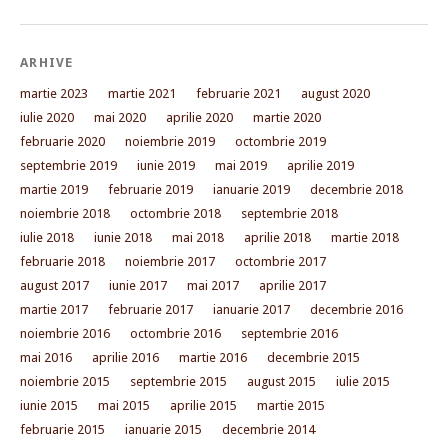
ARHIVE
martie 2023
martie 2021
februarie 2021
august 2020
iulie 2020
mai 2020
aprilie 2020
martie 2020
februarie 2020
noiembrie 2019
octombrie 2019
septembrie 2019
iunie 2019
mai 2019
aprilie 2019
martie 2019
februarie 2019
ianuarie 2019
decembrie 2018
noiembrie 2018
octombrie 2018
septembrie 2018
iulie 2018
iunie 2018
mai 2018
aprilie 2018
martie 2018
februarie 2018
noiembrie 2017
octombrie 2017
august 2017
iunie 2017
mai 2017
aprilie 2017
martie 2017
februarie 2017
ianuarie 2017
decembrie 2016
noiembrie 2016
octombrie 2016
septembrie 2016
mai 2016
aprilie 2016
martie 2016
decembrie 2015
noiembrie 2015
septembrie 2015
august 2015
iulie 2015
iunie 2015
mai 2015
aprilie 2015
martie 2015
februarie 2015
ianuarie 2015
decembrie 2014