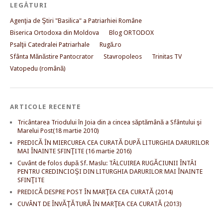
LEGĂTURI
Agenţia de Ştiri "Basilica" a Patriarhiei Române
Biserica Ortodoxa din Moldova
Blog ORTODOX
Psalţii Catedralei Patriarhale
Rugă.ro
Sfânta Mănăstire Pantocrator
Stavropoleos
Trinitas TV
Vatopedu (română)
ARTICOLE RECENTE
Tricântarea Triodului în Joia din a cincea săptămână a Sfântului şi
Marelui Post(18 martie 2010)
PREDICĂ ÎN MIERCUREA CEA CURATĂ DUPĂ LITURGHIA DARURILOR
MAI ÎNAINTE SFINŢITE (16 martie 2016)
Cuvânt de folos după Sf. Maslu: TÂLCUIREA RUGĂCIUNII ÎNTÂI
PENTRU CREDINCIOŞI DIN LITURGHIA DARURILOR MAI ÎNAINTE
SFINŢITE
PREDICĂ DESPRE POST ÎN MARŢEA CEA CURATĂ (2014)
CUVÂNT DE ÎNVĂŢĂTURĂ ÎN MARŢEA CEA CURATĂ (2013)