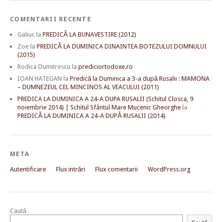
COMENTARII RECENTE
Galiuc
la
PREDICĂ LA BUNAVESTIRE (2012)
Zoe
la
PREDICĂ LA DUMINICA DINAINTEA BOTEZULUI DOMNULUI
(2015)
Rodica Dumitrescu
la
prediciortodoxe.ro
IOAN HATEGAN
la
Predică la Duminica a 3-a după Rusalii : MAMONA
– DUMNEZEUL CEL MINCINOS AL VEACULUI (2011)
PREDICA LA DUMINICA A 24-A DUPA RUSALII (Schitul Closca, 9
noiembrie 2014) | Schitul Sfântul Mare Mucenic Gheorghe
la
PREDICĂ LA DUMINICA A 24-A DUPĂ RUSALII (2014)
META
Autentificare
Flux intrări
Flux comentarii
WordPress.org
Caută