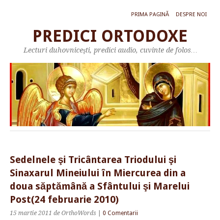
PRIMA PAGINĂ
DESPRE NOI
PREDICI ORTODOXE
Lecturi duhovniceşti, predici audio, cuvinte de folos…
Sedelnele şi Tricântarea Triodului şi
Sinaxarul Mineiului în Miercurea din a
doua săptămână a Sfântului şi Marelui
Post(24 februarie 2010)
15 martie 2011
de OrthoWords
|
0 Comentarii