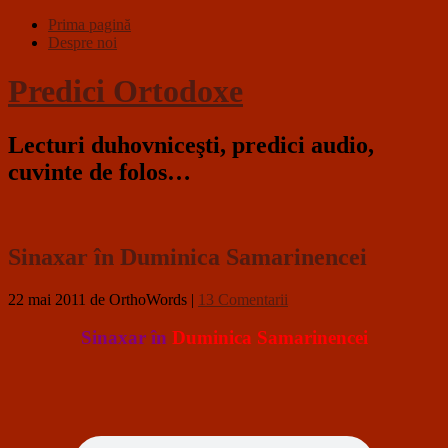
Prima pagină
Despre noi
Predici Ortodoxe
Lecturi duhovniceşti, predici audio,
cuvinte de folos…
Sinaxar în Duminica Samarinencei
22 mai 2011
de OrthoWords
|
13 Comentarii
Sinaxar în
Duminica Samarinencei