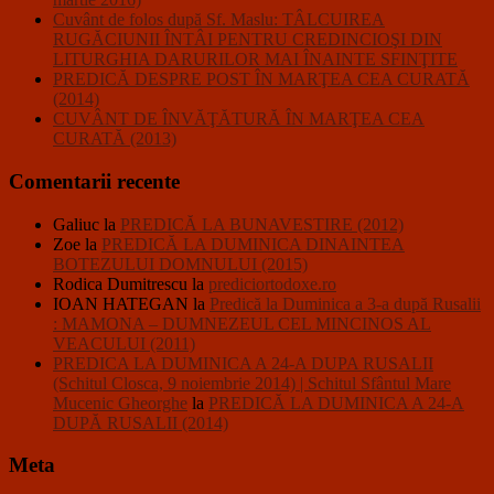
Cuvânt de folos după Sf. Maslu: TÂLCUIREA
RUGĂCIUNII ÎNTÂI PENTRU CREDINCIOŞI DIN
LITURGHIA DARURILOR MAI ÎNAINTE SFINŢITE
PREDICĂ DESPRE POST ÎN MARŢEA CEA CURATĂ
(2014)
CUVÂNT DE ÎNVĂŢĂTURĂ ÎN MARŢEA CEA
CURATĂ (2013)
Comentarii recente
Galiuc
la
PREDICĂ LA BUNAVESTIRE (2012)
Zoe
la
PREDICĂ LA DUMINICA DINAINTEA
BOTEZULUI DOMNULUI (2015)
Rodica Dumitrescu
la
prediciortodoxe.ro
IOAN HATEGAN
la
Predică la Duminica a 3-a după Rusalii
: MAMONA – DUMNEZEUL CEL MINCINOS AL
VEACULUI (2011)
PREDICA LA DUMINICA A 24-A DUPA RUSALII
(Schitul Closca, 9 noiembrie 2014) | Schitul Sfântul Mare
Mucenic Gheorghe
la
PREDICĂ LA DUMINICA A 24-A
DUPĂ RUSALII (2014)
Meta