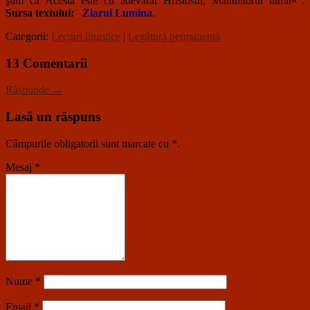
ştim că Acesta este cu adevărat Hristosul, Mântuitorul lumii»“.
Sursa textului:
Ziarul Lumina
.
Categorii:
Lecturi liturgice
|
Legătură permanentă
13 Comentarii
Răspunde →
Lasă un răspuns
Câmpurile obligatorii sunt marcate cu
*
.
Mesaj
*
Nume
*
Email
*