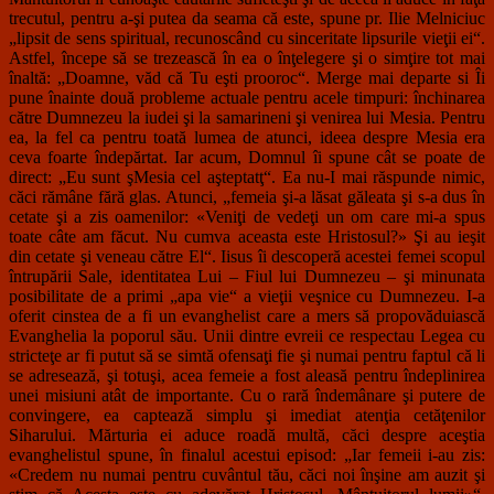
trecutul, pentru a-şi putea da seama că este, spune pr. Ilie Melniciuc
„lipsit de sens spiritual, recunoscând cu sinceritate lipsurile vieţii ei“.
Astfel, începe să se trezească în ea o înţelegere şi o simţire tot mai
înaltă: „Doamne, văd că Tu eşti prooroc“. Merge mai departe si Îi
pune înainte două probleme actuale pentru acele timpuri: închinarea
către Dumnezeu la iudei şi la samarineni şi venirea lui Mesia. Pentru
ea, la fel ca pentru toată lumea de atunci, ideea despre Mesia era
ceva foarte îndepărtat. Iar acum, Domnul îi spune cât se poate de
direct: „Eu sunt şMesia cel aşteptatţ“. Ea nu-I mai răspunde nimic,
căci rămâne fără glas. Atunci, „femeia şi-a lăsat găleata şi s-a dus în
cetate şi a zis oamenilor: «Veniţi de vedeţi un om care mi-a spus
toate câte am făcut. Nu cumva aceasta este Hristosul?» Şi au ieşit
din cetate şi veneau către El“. Iisus îi descoperă acestei femei scopul
întrupării Sale, identitatea Lui – Fiul lui Dumnezeu – şi minunata
posibilitate de a primi „apa vie“ a vieţii veşnice cu Dumnezeu. I-a
oferit cinstea de a fi un evanghelist care a mers să propovăduiască
Evanghelia la poporul său. Unii dintre evreii ce respectau Legea cu
stricteţe ar fi putut să se simtă ofensaţi fie şi numai pentru faptul că li
se adresează, şi totuşi, acea femeie a fost aleasă pentru îndeplinirea
unei misiuni atât de importante. Cu o rară îndemânare şi putere de
convingere, ea captează simplu şi imediat atenţia cetăţenilor
Siharului. Mărturia ei aduce roadă multă, căci despre aceştia
evanghelistul spune, în finalul acestui episod: „Iar femeii i-au zis:
«Credem nu numai pentru cuvântul tău, căci noi înşine am auzit şi