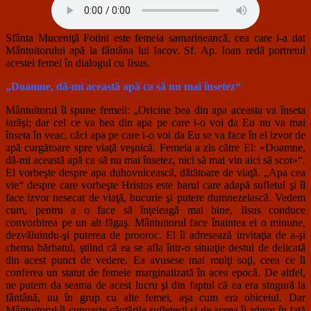
Sfânta Muceniţă Fotini este femeia samarineancă, cea care i-a dat
Mântuitorului apă la fântâna lui Iacov. Sf. Ap. Ioan redă portretul
acestei femei în dialogul cu Iisus.
„Doamne, dă-mi această apă ca să nu mai însetez“
Mântuitorul îi spune femeii: „Oricine bea din apa aceasta va înseta
iarăşi; dar cel ce va bea din apa pe care i-o voi da Eu nu va mai
înseta în veac, căci apa pe care i-o voi da Eu se va face în el izvor de
apă curgătoare spre viaţă veşnică. Femeia a zis către El: «Doamne,
dă-mi această apă ca să nu mai însetez, nici să mai vin aici să scot»“.
El vorbeşte despre apa duhovnicească, dătătoare de viaţă. „Apa cea
vie“ despre care vorbeşte Hristos este harul care adapă sufletul şi îl
face izvor nesecat de viaţă, bucurie şi putere dumnezeiască. Vedem
cum, pentru a o face să înţeleagă mai bine, Iisus conduce
convorbirea pe un alt făgaş. Mântuitorul face înaintea ei o minune,
dezvăluindu-şi puterea de prooroc. El îi adresează invitaţia de a-şi
chema bărbatul, ştiind că ea se afla într-o situaţie destul de delicată
din acest punct de vedere. Ea avusese mai mulţi soţi, ceea ce îi
conferea un statut de femeie marginalizată în acea epocă. De altfel,
ne putem da seama de acest lucru şi din faptul că ea era singură la
fântână, nu în grup cu alte femei, aşa cum era obiceiul. Dar
Mântuitorul îi cunoaşte căutările sufleteşti şi de aceea îi aduce în faţă