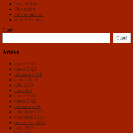
Autentificare
Flux intrări
Flux comentarii
WordPress.org
Caută
Caută
Arhive
martie 2023
martie 2021
februarie 2021
august 2020
iulie 2020
mai 2020
aprilie 2020
martie 2020
februarie 2020
noiembrie 2019
octombrie 2019
septembrie 2019
iunie 2019