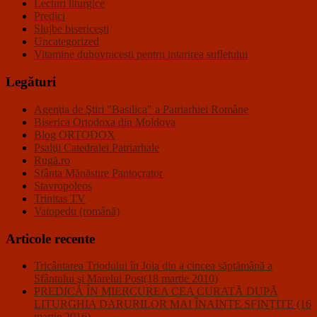
Lecturi liturgice
Predici
Slujbe bisericeşti
Uncategorized
Vitamine duhovnicesti pentru intarirea sufletului
Legături
Agenţia de Ştiri "Basilica" a Patriarhiei Române
Biserica Ortodoxa din Moldova
Blog ORTODOX
Psalţii Catedralei Patriarhale
Rugă.ro
Sfânta Mănăstire Pantocrator
Stavropoleos
Trinitas TV
Vatopedu (română)
Articole recente
Tricântarea Triodului în Joia din a cincea săptămână a
Sfântului şi Marelui Post(18 martie 2010)
PREDICĂ ÎN MIERCUREA CEA CURATĂ DUPĂ
LITURGHIA DARURILOR MAI ÎNAINTE SFINŢITE (16
martie 2016)