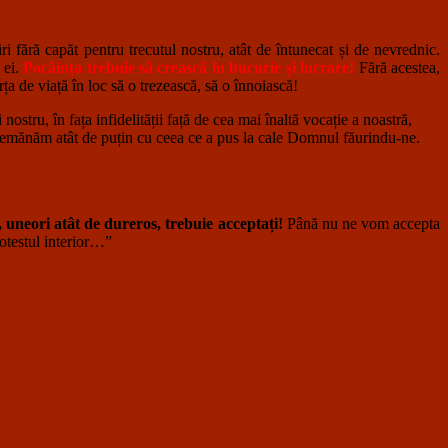
 fără capăt pentru trecutul nostru, atât de întunecat și de nevrednic.
 ei.
Pocăința trebuie să crească în bucurie și lucrare!
Fără acestea,
ța de viață în loc să o trezească, să o înnoiască!
u, în fața infidelității față de cea mai înaltă vocație a noastră,
că semănăm atât de puțin cu ceea ce a pus la cale Domnul făurindu-ne.
, uneori atât de dureros, trebuie acceptați!
Până nu ne vom accepta
rotestul interior…”