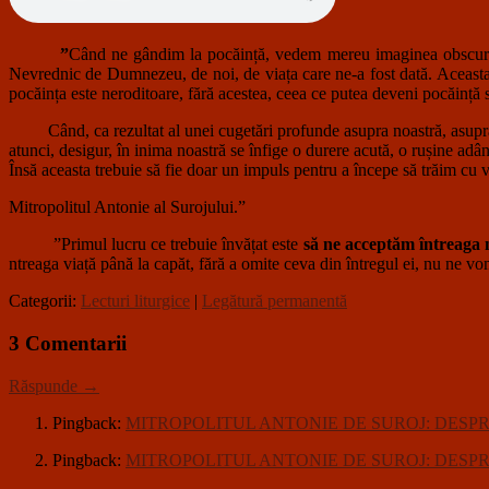
”
Când ne gândim la pocăință, vedem mereu imaginea obscură sau
Nevrednic de Dumnezeu, de noi, de viața care ne-a fost dată. Aceasta e
pocăința este neroditoare, fără acestea, ceea ce putea deveni pocăință se
Când, ca rezultat al unei cugetări profunde asupra noastră, asupra Eva
atunci, desigur, în inima noastră se înfige o durere acută, o rușine ad
Însă aceasta trebuie să fie doar un impuls pentru a începe să trăim cu 
Mitropolitul Antonie al Surojului.”
”Primul lucru ce trebuie învățat este
să ne acceptăm întreaga 
ntreaga viață până la capăt, fără a omite ceva din întregul ei, nu ne vom
Categorii:
Lecturi liturgice
|
Legătură permanentă
3 Comentarii
Răspunde →
Pingback:
MITROPOLITUL ANTONIE DE SUROJ: DESPR
Pingback:
MITROPOLITUL ANTONIE DE SUROJ: DESP