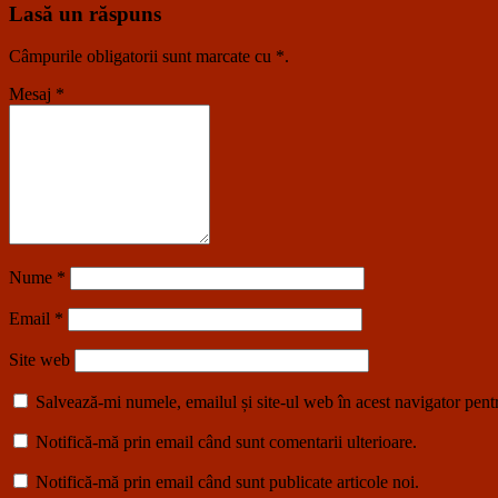
Lasă un răspuns
Câmpurile obligatorii sunt marcate cu
*
.
Mesaj
*
Nume
*
Email
*
Site web
Salvează-mi numele, emailul și site-ul web în acest navigator pent
Notifică-mă prin email când sunt comentarii ulterioare.
Notifică-mă prin email când sunt publicate articole noi.