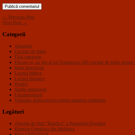
← Previous Post
Next Post →
Categorii
Anunţuri
Cuvinte de folos
Fără categorie
Fiecare zi, un dar al lui Dumnezeu-366 cuvinte de folos pentru t
Imne bisericeşti
Lecturi biblice
Lecturi liturgice
Predici
Slujbe bisericeşti
Uncategorized
Vitamine duhovnicesti pentru intarirea sufletului
Legături
Agenţia de Ştiri "Basilica" a Patriarhiei Române
Biserica Ortodoxa din Moldova
Blog ORTODOX