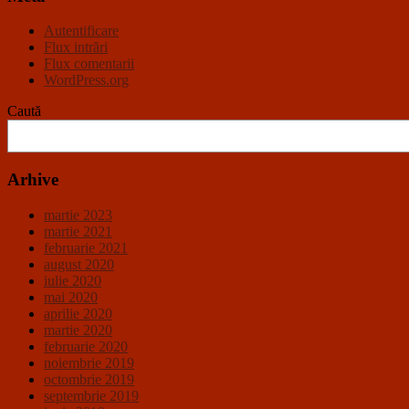
Autentificare
Flux intrări
Flux comentarii
WordPress.org
Caută
Arhive
martie 2023
martie 2021
februarie 2021
august 2020
iulie 2020
mai 2020
aprilie 2020
martie 2020
februarie 2020
noiembrie 2019
octombrie 2019
septembrie 2019