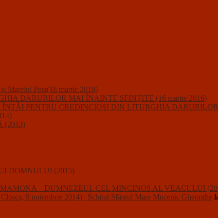
i şi Marelui Post(18 martie 2010)
A DARURILOR MAI ÎNAINTE SFINŢITE (16 martie 2016)
IUNII ÎNTÂI PENTRU CREDINCIOŞI DIN LITURGHIA DARURILO
14)
(2013)
I DOMNULUI (2015)
usalii : MAMONA – DUMNEZEUL CEL MINCINOS AL VEACULUI (20
a, 9 noiembrie 2014) | Schitul Sfântul Mare Mucenic Gheorghe
l