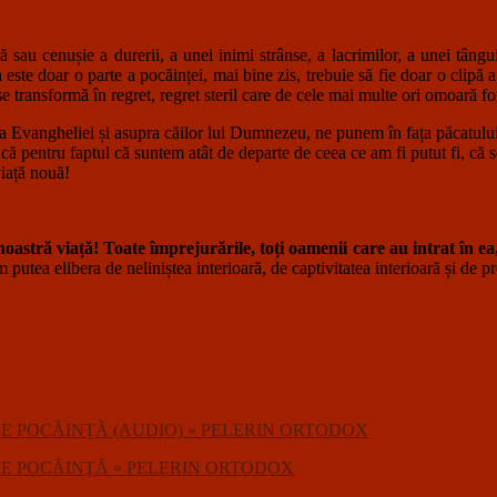
 cenușie a durerii, a unei inimi strânse, a lacrimilor, a unei tânguiri
ste doar o parte a pocăinței, mai bine zis, trebuie să fie doar o clipă a
 transformă în regret, regret steril care de cele mai multe ori omoară for
ngheliei și asupra căilor lui Dumnezeu, ne punem în fața păcatului nostr
âncă pentru faptul că suntem atât de departe de ceea ce am fi putut fi, 
viață nouă!
noastră viață!
Toate împrejurările, toți oamenii care au intrat în ea
 putea elibera de neliniștea interioară, de captivitatea interioară și de p
E POCĂINŢĂ (AUDIO) « PELERIN ORTODOX
RE POCĂINŢĂ « PELERIN ORTODOX