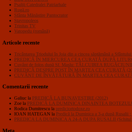
Psalţii Catedralei Patriarhale
Rugă.ro
Sfânta Mănăstire Pantocrator
Stavropoleos
Trinitas TV
Vatopedu (română)
Articole recente
Tricântarea Triodului în Joia din a cincea săptămână a Sfântulu
PREDICĂ ÎN MIERCUREA CEA CURATĂ DUPĂ LITURGHI
Cuvânt de folos după Sf. Maslu: TÂLCUIREA RUGĂC
PREDICĂ DESPRE POST ÎN MARŢEA CEA CURATĂ (20
CUVÂNT DE ÎNVĂŢĂTURĂ ÎN MARŢEA CEA CURATĂ 
Comentarii recente
Galiuc
la
PREDICĂ LA BUNAVESTIRE (2012)
Zoe
la
PREDICĂ LA DUMINICA DINAINTEA BOTEZULU
Rodica Dumitrescu
la
prediciortodoxe.ro
IOAN HATEGAN
la
Predică la Duminica a 3-a după R
PREDICA LA DUMINICA A 24-A DUPA RUSALII (Schitul Closc
Meta