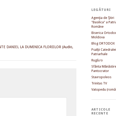
LEGĂTURI
Agenţia de Ştiri
"Basilica" a Patri
Române
Biserica Ortodo
Moldova
Blog ORTODOX
TE DANIEL LA DUMINICA FLORIILOR (Audio,
Psalţii Catedralei
Patriarhale
Rugă.ro
Sfânta Mănăstir
Pantocrator
Stavropoleos
Trinitas TV
Vatopedu (româ
ARTICOLE
RECENTE