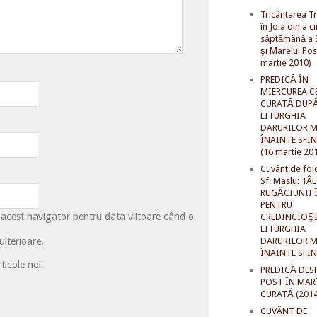
Tricântarea Tr
în Joia din a c
săptămână a S
şi Marelui Pos
martie 2010)
PREDICĂ ÎN
MIERCUREA C
CURATĂ DUP
LITURGHIA
DARURILOR M
ÎNAINTE SFI
(16 martie 20
Cuvânt de fol
Sf. Maslu: TÂ
RUGĂCIUNII 
PENTRU
 acest navigator pentru data viitoare când o
CREDINCIOŞI
LITURGHIA
lterioare.
DARURILOR M
ÎNAINTE SFI
ticole noi.
PREDICĂ DES
POST ÎN MAR
CURATĂ (2014
CUVÂNT DE