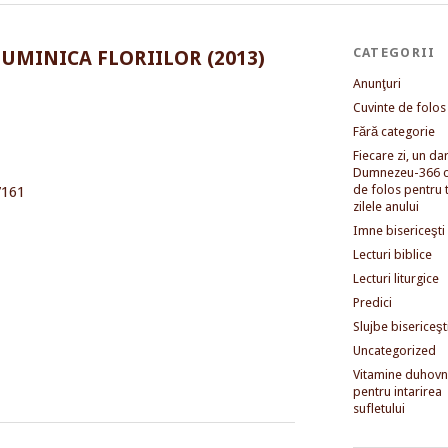
CATEGORII
DUMINICA FLORIILOR (2013)
Anunţuri
Cuvinte de folos
Fără categorie
Fiecare zi, un dar 
Dumnezeu-366 c
de folos pentru 
zilele anului
Imne bisericeşti
Lecturi biblice
Lecturi liturgice
Predici
Slujbe bisericeşt
Uncategorized
Vitamine duhovni
pentru intarirea
sufletului