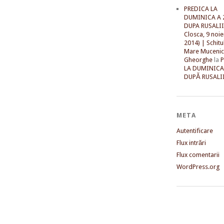
PREDICA LA
DUMINICA A 
DUPA RUSALII 
Closca, 9 noi
2014) | Schitu
Mare Mucenic
Gheorghe
la
LA DUMINICA
DUPĂ RUSALII
META
Autentificare
Flux intrări
Flux comentarii
WordPress.org