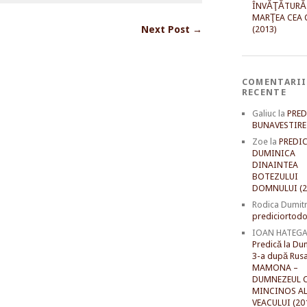
ÎNVĂŢĂTURĂ
MARŢEA CEA 
(2013)
Next Post →
COMENTARII
RECENTE
Galiuc
la
PRED
BUNAVESTIRE 
Zoe
la
PREDIC
DUMINICA
DINAINTEA
BOTEZULUI
DOMNULUI (2
Rodica Dumit
prediciortodo
IOAN HATEG
Predică la Du
3-a după Rusal
MAMONA –
DUMNEZEUL C
MINCINOS A
VEACULUI (20