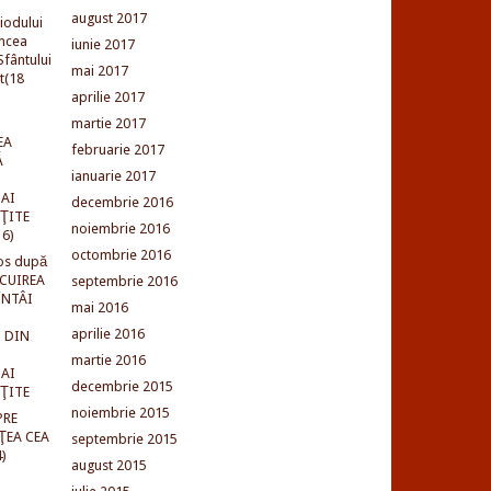
august 2017
iodului
incea
iunie 2017
fântului
mai 2017
t(18
aprilie 2017
martie 2017
EA
februarie 2017
Ă
ianuarie 2017
AI
decembrie 2016
NŢITE
noiembrie 2016
16)
octombrie 2016
os după
LCUIREA
septembrie 2016
ÎNTÂI
mai 2016
aprilie 2016
 DIN
martie 2016
AI
decembrie 2015
NŢITE
noiembrie 2015
PRE
ŢEA CEA
septembrie 2015
)
august 2015