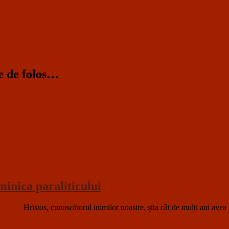
te de folos…
inica paraliticului
os, cunoscătorul inimilor noastre, știa cât de mulți ani avea boala c