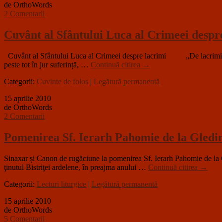
de OrthoWords
2 Comentarii
Cuvânt al Sfântului Luca al Crimeei despr
Cuvânt al Sfântului Luca al Crimeei despre lacrimi „De lacrimi este 
peste tot în jur suferință, …
Continuă citirea
→
Categorii:
Cuvinte de folos
|
Legătură permanentă
15 aprilie 2010
de OrthoWords
2 Comentarii
Pomenirea Sf. Ierarh Pahomie de la Gledin
Sinaxar și Canon de rugăciune la pomenirea Sf. Ierarh Pahomie de 
ţinutul Bistriţei ardelene, în preajma anului …
Continuă citirea
→
Categorii:
Lecturi liturgice
|
Legătură permanentă
15 aprilie 2010
de OrthoWords
5 Comentarii