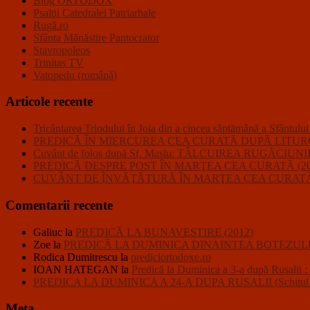
Blog ORTODOX
Psalţii Catedralei Patriarhale
Rugă.ro
Sfânta Mănăstire Pantocrator
Stavropoleos
Trinitas TV
Vatopedu (română)
Articole recente
Tricântarea Triodului în Joia din a cincea săptămână a Sfântulu
PREDICĂ ÎN MIERCUREA CEA CURATĂ DUPĂ LITURGHI
Cuvânt de folos după Sf. Maslu: TÂLCUIREA RUGĂC
PREDICĂ DESPRE POST ÎN MARŢEA CEA CURATĂ (20
CUVÂNT DE ÎNVĂŢĂTURĂ ÎN MARŢEA CEA CURATĂ 
Comentarii recente
Galiuc
la
PREDICĂ LA BUNAVESTIRE (2012)
Zoe
la
PREDICĂ LA DUMINICA DINAINTEA BOTEZULU
Rodica Dumitrescu
la
prediciortodoxe.ro
IOAN HATEGAN
la
Predică la Duminica a 3-a după R
PREDICA LA DUMINICA A 24-A DUPA RUSALII (Schitul Closc
Meta