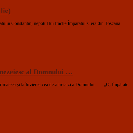
lie)
 Constantin, nepotul lui Iraclie Împaratul si era din Toscana
umnezeiesc al Domnului …
in Arimateea și la Învierea cea de-a treia zi a Domnului „O, Împărate