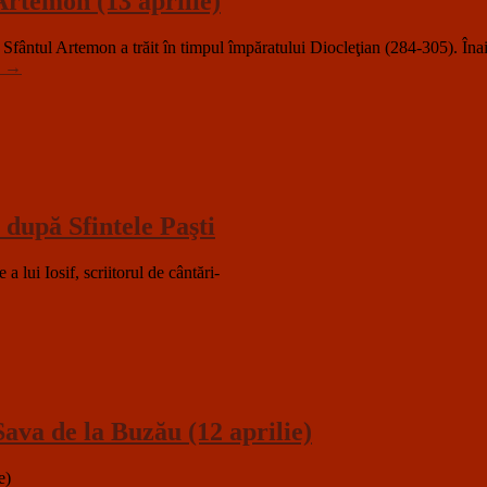
rtemon (13 aprilie)
 Artemon a trăit în timpul împăratului Diocleţian (284-305). Înainte 
a
→
 după Sfintele Paşti
 a lui Iosif, scriitorul de cântări-
ava de la Buzău (12 aprilie)
ie)