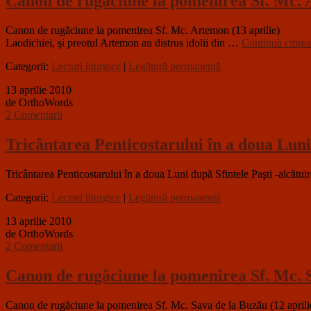
Canon de rugăciune la pomenirea Sf. Mc. A
Canon de rugăciune la pomenirea Sf. Mc. Artemon (13 aprilie) Sfântul
Laodichiei, şi preotul Artemon au distrus idolii din …
Continuă citire
Categorii:
Lecturi liturgice
|
Legătură permanentă
13 aprilie 2010
de OrthoWords
2 Comentarii
Tricântarea Penticostarului în a doua Luni
Tricântarea Penticostarului în a doua Luni după Sfintele Paşti -alcătuire
Categorii:
Lecturi liturgice
|
Legătură permanentă
13 aprilie 2010
de OrthoWords
2 Comentarii
Canon de rugăciune la pomenirea Sf. Mc. S
Canon de rugăciune la pomenirea Sf. Mc. Sava de la Buzău (12 april