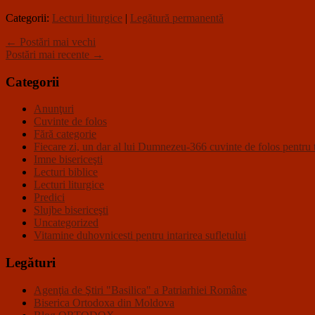
Categorii:
Lecturi liturgice
|
Legătură permanentă
←
Postări mai vechi
Postări mai recente
→
Categorii
Anunţuri
Cuvinte de folos
Fără categorie
Fiecare zi, un dar al lui Dumnezeu-366 cuvinte de folos pentru t
Imne bisericeşti
Lecturi biblice
Lecturi liturgice
Predici
Slujbe bisericeşti
Uncategorized
Vitamine duhovnicesti pentru intarirea sufletului
Legături
Agenţia de Ştiri "Basilica" a Patriarhiei Române
Biserica Ortodoxa din Moldova