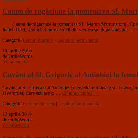
Canon de rugăciune la pomenirea Sf. Marti
Canon de rugăciune la pomenirea Sf. Martin Mărturisitorul, Episco
Italiei. Deci, stralucind intre clericii din vremea sa, dupa sfarsitul …
Co
Categorii:
Lecturi liturgice
|
Legătură permanentă
14 aprilie 2010
de OrthoWords
3 Comentarii
Cuvânt al Sf. Grigorie al Antiohiei la fem
Cuvânt al Sf. Grigorie al Antiohiei la femeile mironosițe și la îngro
al cerurilor, Care stai acolo …
Continuă citirea
→
Categorii:
Cuvinte de folos
|
Legătură permanentă
13 aprilie 2010
de OrthoWords
1 Comentariu