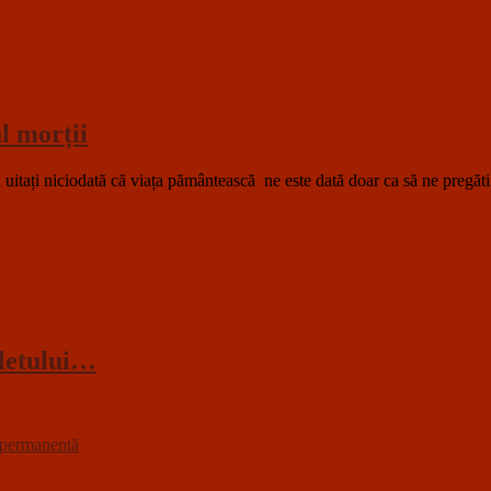
l morții
ați niciodată că viața pământească ne este dată doar ca să ne pregătim 
fletului…
 permanentă