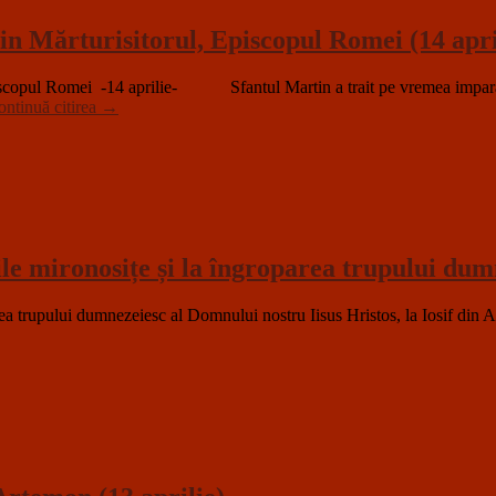
n Mărturisitorul, Episcopul Romei (14 apri
pul Romei -14 aprilie- Sfantul Martin a trait pe vremea imparatului
ntinuă citirea
→
eile mironosițe și la îngroparea trupului d
parea trupului dumnezeiesc al Domnului nostru Iisus Hristos, la Iosif d