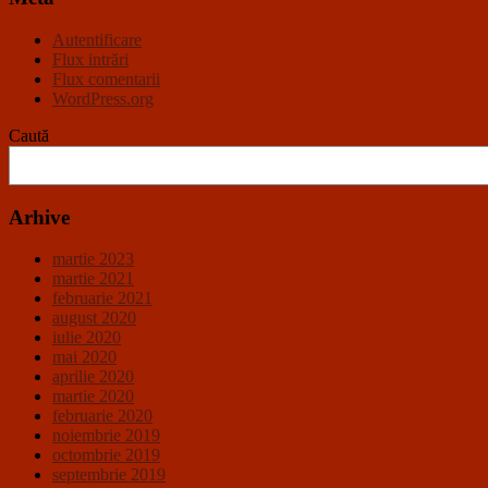
Autentificare
Flux intrări
Flux comentarii
WordPress.org
Caută
Arhive
martie 2023
martie 2021
februarie 2021
august 2020
iulie 2020
mai 2020
aprilie 2020
martie 2020
februarie 2020
noiembrie 2019
octombrie 2019
septembrie 2019