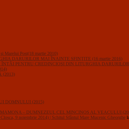
i şi Marelui Post(18 martie 2010)
A DARURILOR MAI ÎNAINTE SFINŢITE (16 martie 2016)
IUNII ÎNTÂI PENTRU CREDINCIOŞI DIN LITURGHIA DARURILO
14)
(2013)
I DOMNULUI (2015)
usalii : MAMONA – DUMNEZEUL CEL MINCINOS AL VEACULUI (20
a, 9 noiembrie 2014) | Schitul Sfântul Mare Mucenic Gheorghe
l