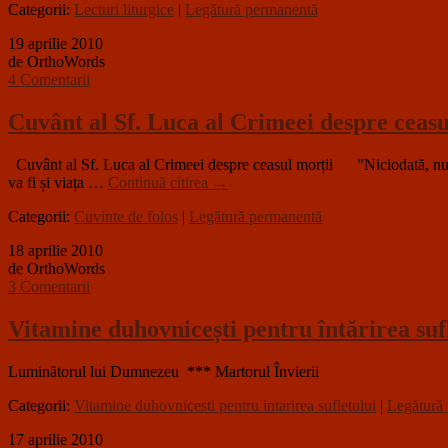
Categorii:
Lecturi liturgice
|
Legătură permanentă
19 aprilie 2010
de OrthoWords
4 Comentarii
Cuvânt al Sf. Luca al Crimeei despre ceasu
Cuvânt al Sf. Luca al Crimeei despre ceasul morții ”Niciodată, nu uit
va fi și viața …
Continuă citirea
→
Categorii:
Cuvinte de folos
|
Legătură permanentă
18 aprilie 2010
de OrthoWords
3 Comentarii
Vitamine duhovnicești pentru întărirea su
Luminătorul lui Dumnezeu *** Martorul Învierii
Categorii:
Vitamine duhovnicesti pentru intarirea sufletului
|
Legătură
17 aprilie 2010